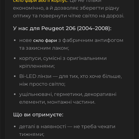
. Це не тільки
скло фари або її корпус
економічно, а й дозволяє зберегти рідну
оптику та повернути чітке світло на дорозі.
У нас для Peugeot 206 (2004–2008):
нове
з фабричним антифогом
скло фари
та захисним лаком;
корпуси, сумісні з оригінальними
кріпленнями;
Bi-LED лінзи — для тих, хто хоче більше,
ніж просто світло;
ущільнювачі, герметики, декоративні
елементи, монтажні частини.
Що ви отримуєте:
деталі в наявності — не треба чекати
тижнями;