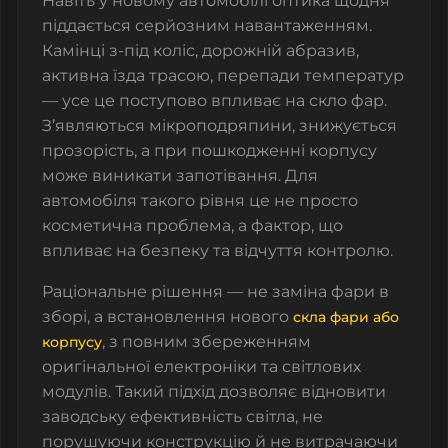
Навіть у новому автомобілі оптика щодня
піддається серйозним навантаженням.
Камінці з-під коліс, дорожній абразив,
активна їзда трасою, перепади температур
— усе це поступово впливає на скло фар.
З’являються мікроподряпини, знижується
прозорість, а при пошкодженні корпусу
може виникати запотівання. Для
автомобіля такого рівня це не просто
косметична проблема, а фактор, що
впливає на безпеку та відчуття контролю.
Раціональне рішення — не заміна фари в
зборі, а встановлення нового
скла фари або
, з повним збереженням
корпусу
оригінальної електроніки та світлових
модулів. Такий підхід дозволяє відновити
заводську ефективність світла, не
порушуючи конструкцію й не витрачаючи