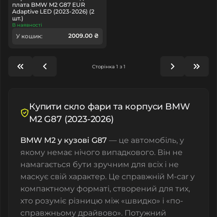
плата BMW M2 G87 EUR
Adaptive LED (2023-2026) (2
шт.)
В наявності
2009.00 ₴
У кошик:
Сторінка 1 з 1
Купити скло фари та корпуси BMW
M2 G87 (2023-2026)
BMW M2 у кузові G87
— це автомобіль, у
якому немає нічого випадкового. Він не
намагається бути зручним для всіх і не
маскує свій характер. Це справжній M-car у
компактному форматі, створений для тих,
хто розуміє різницю між «швидко» і «по-
справжньому драйвово». Потужний