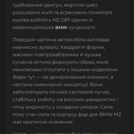
турбований двигун, жорстке шасі,
розширені колії та агресивна геометрія
кузова роблять M2 G87 одним із
найемоційніших
сучасності.
BMW
Передня частина автомобіля виглядає
навмисно зухвало. Квадратні форми,
масивні повітрозабірники й вузька
сучасна оптика формують образ, який
неможливо сплутати з іншими моделями.
Фари тут — не декоративний елемент, а
частина інженерної концепції. Вони
забезпечують точний світловий пучок,
стабільну роботу на високих швидкостях і
чітку видимість у складних умовах. Саме
тому стан скла та корпусу фар для BMW M2
має критичне значення.