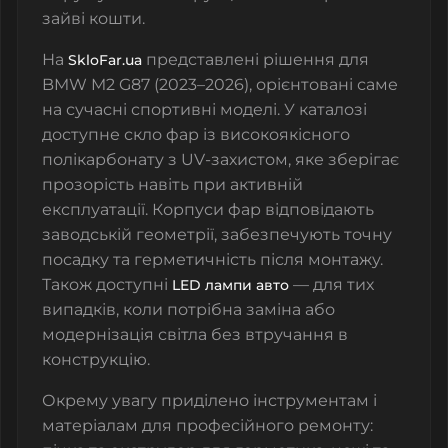
зайві кошти.
На
представлені рішення для
SkloFar.ua
BMW M2 G87 (2023–2026), орієнтовані саме
на сучасні спортивні моделі. У каталозі
доступне скло фар із високоякісного
полікарбонату з UV-захистом, яке зберігає
прозорість навіть при активній
експлуатації. Корпуси фар відповідають
заводській геометрії, забезпечують точну
посадку та герметичність після монтажу.
Також доступні
— для тих
LED лампи авто
випадків, коли потрібна заміна або
модернізація світла без втручання в
конструкцію.
Окрему увагу приділено інструментам і
матеріалам для професійного ремонту: