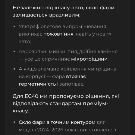
Незалежно від класу авто, скло фари
залишається вразливим:
Ультрафіолетове випромінювання
викликає
пожовтіння
, навіть у нових
авто;
Аерозольні мийки, пил, дрібне каміння
— усе це спричиняє
мікротріщини
;
А якщо зламане кріплення чи тріщина
на корпусі — фара
втрачає
герметичність
і запотіває.
Для EC40 ми пропонуємо рішення, які
відповідають стандартам преміум-
класу:
Скло фари з точним контуром
для
моделі 2024–2026 років, виготовлене з