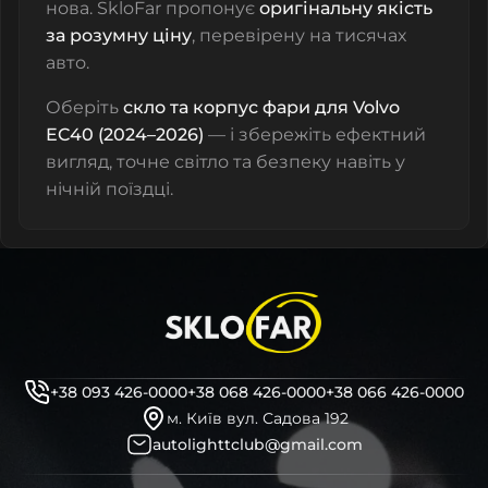
нова. SkloFar пропонує
оригінальну якість
за розумну ціну
, перевірену на тисячах
авто.
Оберіть
скло та корпус фари для Volvo
EC40 (2024–2026)
— і збережіть ефектний
вигляд, точне світло та безпеку навіть у
нічній поїздці.
+38 093 426-0000
+38 068 426-0000
+38 066 426-0000
м. Київ вул. Садова 192
autolighttclub@gmail.com