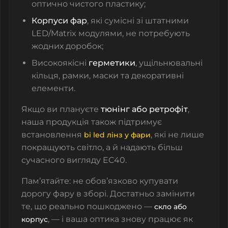
оптично чистого пластику;
Корпуси фар
, які сумісні зі штатними
LED/Matrix модулями, не потребують
жодних доробок;
Високоякісні
герметики
, ущільнювальні
кільця, рамки, маски та декоративні
елементи.
Якщо ви плануєте
тюнінг або ретрофіт
,
наша продукція також підтримує
встановлення
, які не лише
bi led лінз у фари
покращують світло, а й надають більш
сучасного вигляду EC40.
Пам’ятайте: не обов’язково купувати
дорогу фару в зборі. Достатньо замінити
те, що реально пошкоджено —
скло або
, — і ваша оптика знову працює як
корпус