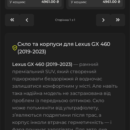
4961.00 ₴
4961.00 ₴
У кошик:
У кошик:
Сторінка 1 з 1
Скло та корпуси для Lexus GX 460
(2019-2023)
Lexus GX 460 (2019–2023)
— рамний
преміальний SUV, який створений
підкорювати бездоріжжя й водночас
залишатися комфортним у місті. Але навіть
така надійна модель не застрахована від
проблем із передньою оптикою. Скло
може потьмяніти від ультрафіолету,
з’являються подряпини після трас, а
корпус інколи втрачає герметичність — і
фара починає запотівати. Для авто, яке