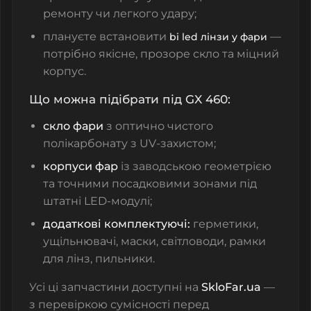
ремонту чи легкого удару;
плануєте встановити
—
bi led лінзи у фари
потрібно якісне, прозоре скло та міцний
корпус.
Що можна підібрати під GX 460:
скло фари
з оптично чистого
полікарбонату з UV-захистом;
корпуси фар
із заводською геометрією
та точними посадковими зонами під
штатні LED-модулі;
додаткові комплектуючі:
герметики,
ущільнювачі, маски, світловоди, рамки
для лінз, пильники.
Усі ці запчастини доступні на
SkloFar.ua
—
з перевіркою сумісності перед