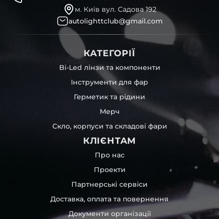
м. Київ вул. Садова 192
autolighttclub@gmail.com
КАТЕГОРІЇ
Bi-Led лінзи та компоненти
Інструменти для фар
Герметик та рідини
Мерч
Скло, корпуси та складові фари
КЛІЄНТАМ
Про нас
Проекти
Партнерські сервіси
Доставка, оплата та повернення
Документи організації