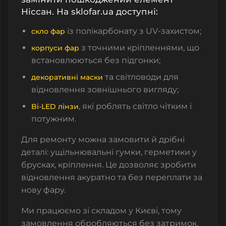
Ніссан. На sklofar.ua доступні:
із полікарбонату з UV-захистом;
скло фар
з точними кріпленнями, що
корпуси фар
встановлюються без підгонки;
та світловоди для
декоративні маски
відновлення зовнішнього вигляду;
, які роблять світло чітким і
Bi-LED лінзи
потужним.
Для ремонту можна замовити й дрібні
деталі: ущільнювальні гумки, герметики у
брусках, кріплення. Це дозволяє зробити
відновлення акуратно та без переплати за
нову фару.
Ми працюємо зі складом у Києві, тому
замовлення обробляються без затримок.