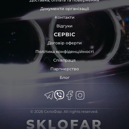
Доставка, оплата та повернення
Документи організації
Контакти
Відгуки
СЕРВІС
Договір оферти
Політика конфіденційності
Співпраця
Партнерство
Блог
© 2026 СклоФар. All rights reserved.
SKLOFAR