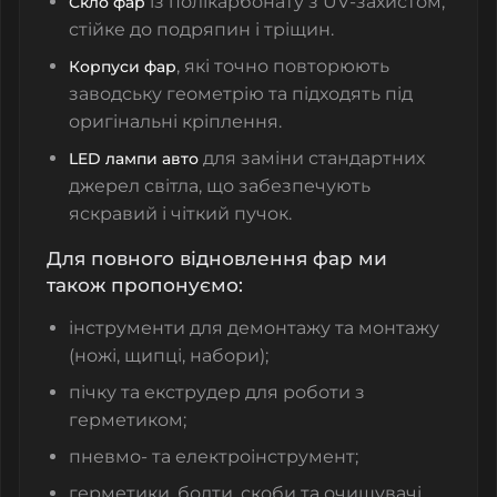
із полікарбонату з UV-захистом,
Скло фар
стійке до подряпин і тріщин.
, які точно повторюють
Корпуси фар
заводську геометрію та підходять під
оригінальні кріплення.
для заміни стандартних
LED лампи авто
джерел світла, що забезпечують
яскравий і чіткий пучок.
Для повного відновлення фар ми
також пропонуємо:
інструменти для демонтажу та монтажу
(ножі, щипці, набори);
пічку та екструдер для роботи з
герметиком;
пневмо- та електроінструмент;
герметики, болти, скоби та очищувачі.