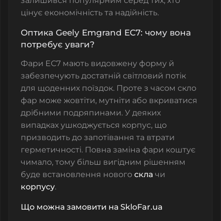
залишився популярним серед тих, хто
цінує економічність та надійність.
Оптика Geely Emgrand EC7: чому вона
потребує уваги?
Фари EC7 мають видовжену форму й
забезпечують достатній світловий потік
для щоденних поїздок. Проте з часом скло
фар може жовтіти, мутніти або вкриватися
дрібними подряпинами. У деяких
випадках ушкоджується корпус, що
призводить до запотівання та втрати
герметичності. Повна заміна фари коштує
чимало, тому більш вигідним рішенням
буде встановлення нового
скла
чи
корпусу
.
Що можна замовити на SkloFar.ua