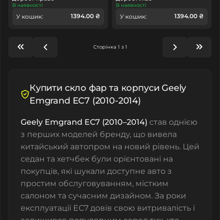
В наявності
В наявності
1394.00 ₴
1394.00 ₴
У кошик:
У кошик:
Сторінка 1 з 1
Купити скло фар та корпуси Geely
Emgrand EC7 (2010-2014)
Geely Emgrand EC7 (2010–2014)
став однією
з перших моделей бренду, що вивела
китайський автопром на новий рівень. Цей
седан та хетчбек були орієнтовані на
покупців, які шукали доступне авто з
простим обслуговуванням, містким
салоном та сучасним дизайном. За роки
експлуатації EC7 довів свою витривалість і