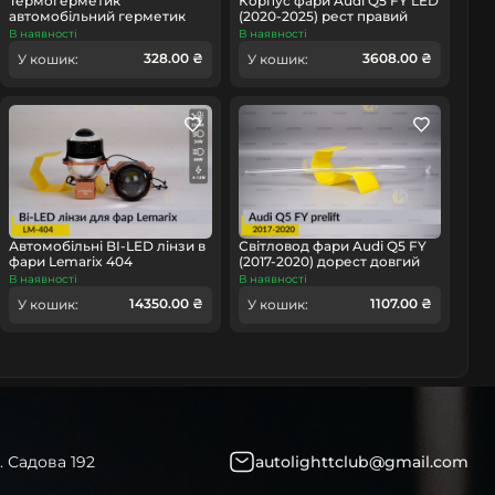
Термогерметик
Корпус фари Audi Q5 FY LED
автомобільний герметик
(2020-2025) рест правий
для фар Orgavyl Оргавіл
В наявності
В наявності
бутиловий чорний
омобіль
328.00 ₴
3608.00 ₴
У кошик:
У кошик:
Автомобільні BI-LED лінзи в
Світловод фари Audi Q5 FY
фари Lemarix 404
(2017-2020) дорест довгий
верхній лівий
В наявності
В наявності
14350.00 ₴
1107.00 ₴
У кошик:
У кошик:
. Садова 192
autolighttclub@gmail.com