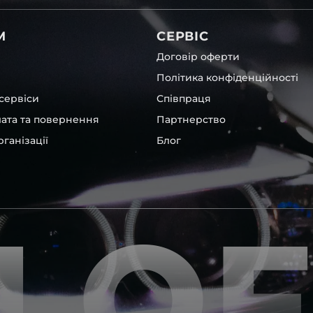
вітла для Audi , у нас є
М
СЕРВІС
Договір оферти
Політика конфіденційності
сервіси
Співпраця
лата та повернення
Партнерство
ганізації
Блог
их, які будуть на 100 %
ентичні та унікальні.
LO
шому офісі та оптовому
ювання – на всіх
ипом – для швидкої
користовувати будь-які
 і пару чи комплект.
ретельно перевіряють та