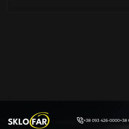
азійське походження.
Виготовляється з полікарбонату, рідше – зі справжньог
заводських прес-формах із використанням оригінально
являється якісним аналогом або реплікою оригінальног
характеристики матеріалу в експлуатації являються в
пластику обов’язково присутні захисні шари лаку – на
стороні. Такі захисне покриття і напилення – захищає 
ультрафіолетових променів (у тому числі від променів
не жовтіли), а також проти запотівання (антифог).
Досить часто на склі фари присутнє додаткове маркув
фабричного – Hella, Bosch, Valeo, AL, Automotive Lighten
Varroc тощо. Хоча по факту наявність чи відсутність та
про що не свідчить.
Не варто побоюватися, що новий елемент виділятиметь
моделі Ауді винятково якісне, а тому не відрізняється 
виглядом, ані експлуатаційними характеристиками.
Цілком зрозуміло, що далеко не завжди потрібна повна 
як це часто пропонують автосервіси та автодилери. 
+38 093 426-0000
+38 
заощадити та придбати тільки те, що потребує заміни