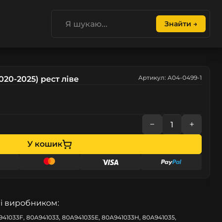
Знайти →
Артикул: A04-0499-1
020-2025) рест ліве
−
+
У кошик
і виробником:
41033F, 80A941033, 80A941035E, 80A941033H, 80A941035,