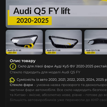
Опис товару
Скло для лівої фари Ауді Ку5 ФУ 2020-2025 рестай
Стекло підходить для моделі Audi Q5 FY
Сумісність із авто 2020, 2021, 2022, 2023, 2024, 2025 
Стекло фари
– умовна назва прозорого та двокольоро
частини фари автомобіля. Все скло надходить безпос
та Китаю – якісне, абсолютно нове, рівне – готове до 
Більшість автовиробників уже перенесли до КНР свої
тому не слід дивуватися, що до 90% запчастин до суча