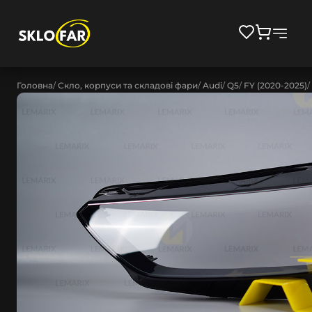
Головна
Скло, корпуси та складові фари
Audi
Q5
FY (2020-2025)