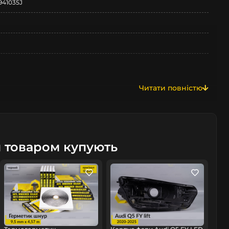
941035J
Читати повністю
м товаром купують