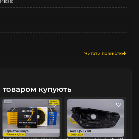
941036J
Читати повністю
м товаром купують