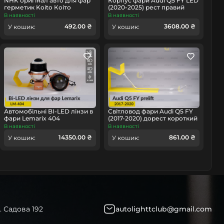
NHK оригінал авто для фар
Корпус фари Audi Q5 FY LED
герметик Koito Коіто
(2020-2025) рест правий
бутиловий шнур термо
В наявності
В наявності
чорний
омобіль
492.00 ₴
3608.00 ₴
У кошик:
У кошик:
Автомобільні BI-LED лінзи в
Світловод фари Audi Q5 FY
фари Lemarix 404
(2017-2020) дорест короткий
зовнішній лівий
В наявності
В наявності
14350.00 ₴
861.00 ₴
У кошик:
У кошик:
. Садова 192
autolighttclub@gmail.com