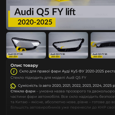
Опис товару
Скло для правої фари Ауді Ку5 ФУ 2020-2025 рест
Стекло підходить для моделі Audi Q5 FY
Сумісність із авто 2020, 2021, 2022, 2023, 2024, 2025 
Стекло фари
– умовна назва прозорого та двокольоро
частини фари автомобіля. Все скло надходить безпос
та Китаю – якісне, абсолютно нове, рівне – готове до 
Більшість автовиробників уже перенесли до КНР свої
тому не слід дивуватися, що до 90% запчастин до суча