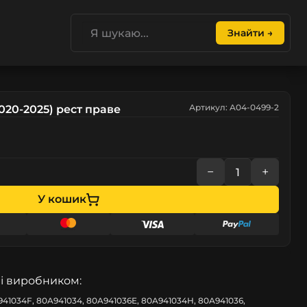
Знайти →
Артикул: A04-0499-2
020-2025) рест праве
−
+
У кошик
і виробником:
41034F, 80A941034, 80A941036E, 80A941034H, 80A941036,