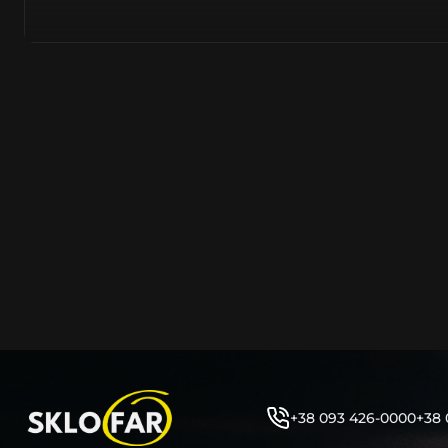
азійське походження.
Виготовляється з полікарбонату, рідше – зі справжньог
заводських прес-формах із використанням оригінально
являється якісним аналогом або реплікою оригінальног
характеристики матеріалу в експлуатації являються в
пластику обов’язково присутні захисні шари лаку – на
стороні. Такі захисне покриття і напилення – захищає 
ультрафіолетових променів (у тому числі від променів
не жовтіли), а також проти запотівання (антифог).
Досить часто на склі фари присутнє додаткове маркув
фабричного – Hella, Bosch, Valeo, AL, Automotive Lighten
Varroc тощо. Хоча по факту наявність чи відсутність та
про що не свідчить.
Не варто побоюватися, що новий елемент виділятиметь
моделі Ауді винятково якісне, а тому не відрізняється 
виглядом, ані експлуатаційними характеристиками.
Цілком зрозуміло, що далеко не завжди потрібна повна 
як це часто пропонують автосервіси та автодилери. 
+38 093 426-0000
+38 
заощадити та придбати тільки те, що потребує заміни