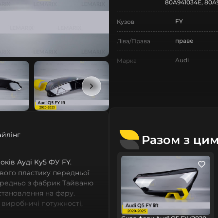
80A941034E, 80A
FY
Кузов
праве
Ліва/Права
Audi
Марка
Q5
Модель
Q5 FY
Назва СтеклоФари
Скло
Позначка
айлінг
Разом з ци
II покоління
Покоління
2020-2025
Рік випуску
років Ауді Ку5 ФУ FY.
вого пластику передньої
рестайлінг
Рестайлінг/
ередньо з фабрик Тайваню
Дорестайлінг
встановлення на фару.
 виробничі потужності,
Нове
Стан
сних автомобілів мають