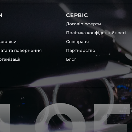
вітла для Audi , у нас є
М
СЕРВІС
Договір оферти
Політика конфіденційності
сервіси
Співпраця
лата та повернення
Партнерство
ганізації
Блог
ST
та інших, які будуть на 100
ентичні та унікальні.
LO
шому офісі та оптовому
ювання – на всіх
ипом – для швидкої
користовувати будь-які
 і пару чи комплект.
ретельно перевіряють та