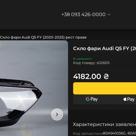
+38 093 426-0000
Скло фари Audi Q5 FY (2020-2025) рест праве
Скло фари Audi Q5 FY (2
В наявності
Код товару: s02605
4182.00 ₴
Характеристики заявлен
80A941036G, 80A9
Код запчастини