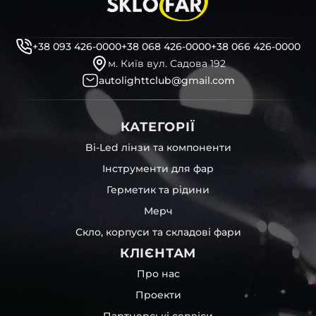
декоративні маски
професійні інструменти для розбору фари
бутиловий герметик для збору фари
+38 093 426-0000
+38 068 426-0000
+38 066 426-0000
рідини для розбирання фари
м. Київ вул. Садова 192
і також для автомобілів
Buick
,
Peugeot
,
Aito
,
CESARE
та
autolighttclub@gmail.com
інших, які будуть на 100 % сумісними із оригінальною
фарою вашої моделі авто.
КАТЕГОРІЇ
Фотографії скла і корпусів, розміщені на сайті –
автентичні та унікальні. Зроблені за допомогою
Bi-Led лінзи та компоненти
професійного обладнання у нашому офісі та оптовому
Інструменти для фар
складі в Києві. З метою захисту від недозволеного
копіювання – на всіх фотографіях розміщений водяний
Герметик та рідини
знак із нашим логотипом – для швидкої ідентифікації.
Мерч
Без письмового дозволу заборонено використовувати
будь-які фотографії з нашого веб-сайту.
Скло, корпуси та складові фари
Можна придбати окремо як одне скло чи корпус,
КЛІЄНТАМ
так і пару чи комплект. Кожну одиницю товару наші
співробітники на складі ретельно перевіряють та
Про нас
дбайливо запаковують спочатку у декілька шарів
Проекти
захисної стрейч-плівки, потім у додаткову плівку з
повітрям – і все це повноцінно захищає скло фари під
Партнерські сервіси