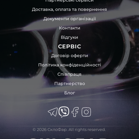
час перевезення та цілком прибирає вірогідність
Доставка, оплата та повернення
пошкодження товару внаслідок механічних впливів під
час транспортування поштою.
Документи організації
Детальніше про доставку…
Контакти
Комплектація товару виробника та зовнішній вигляд
Відгуки
товару можуть відрізнятися від фотографій,
представлених на сайті.
СЕРВІС
Якщо ви шукаєте такі послуги, як заміна скла фари,
Договір оферти
розпакування та перепакування фар, відновлення та
Політика конфіденційності
ремонт фар, заміна лінз Xenon LED BI-LED, ремонт скла,
Співпраця
корпусу та кріплення фари, налаштування світла,
коригування, діагностика та полірування фари, наші
Партнерство
партнерські сервіси готові надати допомогу по всій
Блог
Україні.
Ми опанували мистецтво автосвітла, і це підтвердять
тисячі задоволених клієнтів. Розмаїття вибору, постійна
наявність на складі, свіжі поступлення, доступна ціна,
швидке доставлення та висока якість товарів!
© 2026 СклоФар. All rights reserved.
Із часом передня фара Ford може мати такі проблеми: