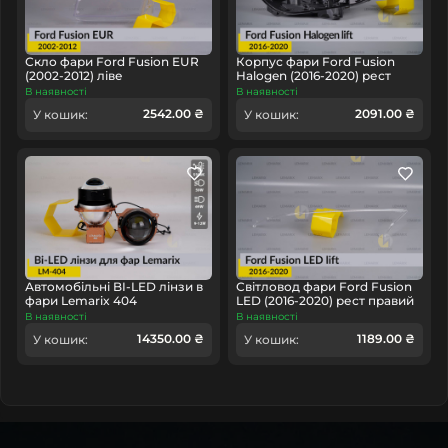
головне у будь-якому куточку країни.
Скло фари Ford Fusion EUR
Корпус фари Ford Fusion
(2002-2012) ліве
Halogen (2016-2020) рест
лівий
В наявності
В наявності
2542.00 ₴
2091.00 ₴
У кошик:
У кошик:
Автомобільні BI-LED лінзи в
Світловод фари Ford Fusion
фари Lemarix 404
LED (2016-2020) рест правий
В наявності
В наявності
14350.00 ₴
1189.00 ₴
У кошик:
У кошик: