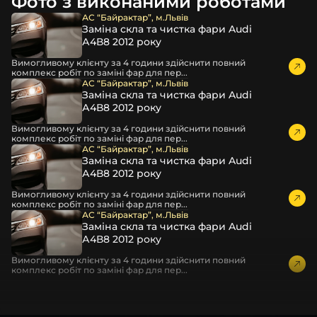
Фото з виконаними роботами
повітрям – і все це повноцінно захищає скло фари під
час перевезення та цілком прибирає вірогідність
АС “Байрактар”, м.Львів
Заміна скла та чистка фари Audi
пошкодження товару внаслідок механічних впливів під
А4В8 2012 року
час транспортування поштою.
Детальніше про доставку…
Вимогливому клієнту за 4 години здійснити повний
комплекс робіт по заміні фар для пер...
Комплектація товару виробника та зовнішній вигляд
АС “Байрактар”, м.Львів
Заміна скла та чистка фари Audi
товару можуть відрізнятися від фотографій,
А4В8 2012 року
представлених на сайті.
Вимогливому клієнту за 4 години здійснити повний
Якщо ви шукаєте такі послуги, як заміна скла фари,
комплекс робіт по заміні фар для пер...
розпакування та перепакування фар, відновлення та
АС “Байрактар”, м.Львів
Заміна скла та чистка фари Audi
ремонт фар, заміна лінз Xenon LED BI-LED, ремонт скла,
А4В8 2012 року
корпусу та кріплення фари, налаштування світла,
коригування, діагностика та полірування фари, наші
Вимогливому клієнту за 4 години здійснити повний
комплекс робіт по заміні фар для пер...
партнерські сервіси готові надати допомогу по всій
АС “Байрактар”, м.Львів
Україні.
Заміна скла та чистка фари Audi
А4В8 2012 року
Ми опанували мистецтво автосвітла, і це підтвердять
тисячі задоволених клієнтів. Розмаїття вибору, постійна
Вимогливому клієнту за 4 години здійснити повний
комплекс робіт по заміні фар для пер...
наявність на складі, свіжі поступлення, доступна ціна,
швидке доставлення та висока якість товарів!
Із часом передня фара Ford може мати такі проблеми: