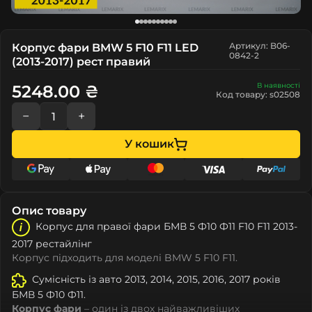
Артикул: B06-
Корпус фари BMW 5 F10 F11 LED
0842-2
(2013-2017) рест правий
В наявності
5248.00 ₴
Код товару: s02508
−
+
У кошик
Опис товару
Корпус для правої фари БМВ 5 Ф10 Ф11 F10 F11 2013-
2017 рестайлінг
Корпус підходить для моделі BMW 5 F10 F11.
Сумісність із авто 2013, 2014, 2015, 2016, 2017 років
БМВ 5 Ф10 Ф11.
Корпус фари
– один із двох найважливіших