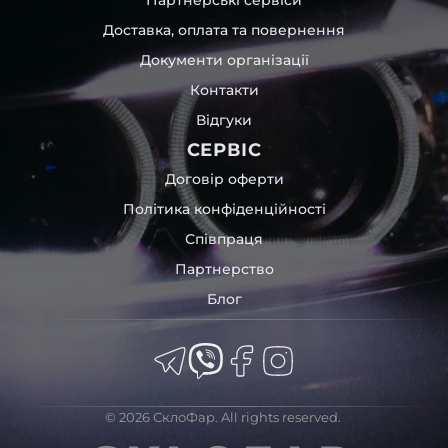
час перевезення та цілком прибирає вірогідність
Доставка, оплата та повернення
пошкодження товару внаслідок механічних впливів під
час транспортування поштою.
Документи організації
Детальніше про доставку…
Контакти
Комплектація товару виробника та зовнішній вигляд
Відгуки
товару можуть відрізнятися від фотографій,
представлених на сайті.
СЕРВІС
Якщо ви шукаєте такі послуги, як заміна скла фари,
Договір оферти
розпакування та перепакування фар, відновлення та
Політика конфіденційності
ремонт фар, заміна лінз Xenon LED BI-LED, ремонт скла,
Співпраця
корпусу та кріплення фари, налаштування світла,
коригування, діагностика та полірування фари, наші
Партнерство
партнерські сервіси готові надати допомогу по всій
Блог
Україні.
Ми опанували мистецтво автосвітла, і це підтвердять
тисячі задоволених клієнтів. Розмаїття вибору, постійна
наявність на складі, свіжі поступлення, доступна ціна,
швидке доставлення та висока якість товарів!
© 2026 СклоФар. All rights reserved.
Із часом передня фара BMW може мати такі проблеми: