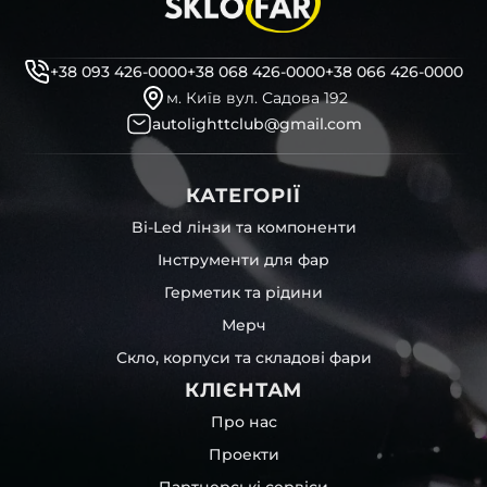
декоративні маски
професійні інструменти для розбору фари
бутиловий герметик для збору фари
+38 093 426-0000
+38 068 426-0000
+38 066 426-0000
рідини для розбирання фари
м. Київ вул. Садова 192
і також для автомобілів
NIKI
,
Lancia
,
Jaguar
,
Isuzu
та
autolighttclub@gmail.com
інших, які будуть на 100 % сумісними із оригінальною
фарою вашої моделі авто.
КАТЕГОРІЇ
Фотографії скла і корпусів, розміщені на сайті –
автентичні та унікальні. Зроблені за допомогою
Bi-Led лінзи та компоненти
професійного обладнання у нашому офісі та оптовому
Інструменти для фар
складі в Києві. З метою захисту від недозволеного
копіювання – на всіх фотографіях розміщений водяний
Герметик та рідини
знак із нашим логотипом – для швидкої ідентифікації.
Мерч
Без письмового дозволу заборонено використовувати
будь-які фотографії з нашого веб-сайту.
Скло, корпуси та складові фари
Можна придбати окремо як одне скло чи корпус,
КЛІЄНТАМ
так і пару чи комплект. Кожну одиницю товару наші
співробітники на складі ретельно перевіряють та
Про нас
дбайливо запаковують спочатку у декілька шарів
Проекти
захисної стрейч-плівки, потім у додаткову плівку з
повітрям – і все це повноцінно захищає скло фари під
Партнерські сервіси