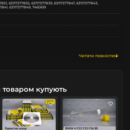
7851, 63117377855, 63117377839, 63117377847, 63117377843,
7841, 63117377849, 7460619
Читати повністю
м товаром купують