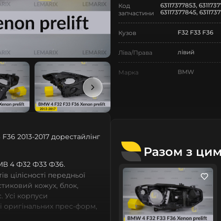
63117377853, 6311737
Код
63117377845, 6311737
запчастини
F32 F33 F36
Кузов
лівий
Ліва/Права
BMW
Марка
4
Модель
4 F32 F33 F36
Назва СтеклоФари
Корпус
Позначка
F36 2013-2017 дорестайлінг
Разом з ци
VI покоління
Покоління
 БМВ 4 Ф32 Ф33 Ф36.
2013-2017
Рік випуску
в цілісності передньої
астиковий кожух, блок,
дорестайлінг
Рестайлінг/
. Усі корпуси
Дорестайлінг
зі оригінальних прес-форм,
із термопластичних
Нове
Стан