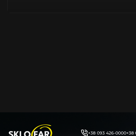
полімерів. Надходять від виробників цілком новими –
встановлювати на оригінальну автомобільну фару. На
надходить безпосередньо з заводів острівного та мат
Тайвань, PRC, оскільки саме там знаходяться до 90% 
сучасних компаній автомобілевиробників.
Виготовляється з нанесенням на нього заводського ма
позначень, таких як – Hella, Bosch, Valeo, AL, Automotive 
ZKW, Varroc тощо. Такий корпус нічим не відрізняється
насправді ж є якісно створеним аналогом або репліко
користувач не може знайти відмінності та їх відрізнити
таких маркувань або їх нанесення – аж ніяк не свідчить
неліквідність продукції.
Корпус фари об’єднує та утримує всі компоненти фар
порядку (рефлектор, лінза, джерела світла, лампочки, 
кріплення фари до кузова автомобіля та захист фари 
високої температури, бруду, вологи, води тощо. Являє
фари елементом, від цілісності якого залежить запоті
автомобільної фари. Оскільки тріщини на ньому, відла
отвори, зазори між герметиком тощо – всі ці фактори
герметичність фари під час експлуатації.
+38 093 426-0000
+38 