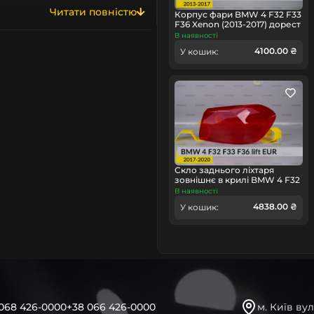
 їх одразу можна
Читати повністю
Корпус фари BMW 4 F32 F33
йчастіше вся продукція
Аналог
Тип запчастини
F36 Xenon (2013-2017) дорест
правий
В наявності
ерикового Китаю – КНР,
4100.00 ₴
Легковий авт
У кошик:
виробничих потужностей усіх
Тип техніки
Lemarix
Бренд
ркування та оригінальних
Lightening, Visteon, Koito,
 від фабричного, хоча
ю. Як правило, пересічний
. Водночас, відсутність
 про ліквідність чи
Скло заднього ліхтаря
зовнішнє в крилі BMW 4 F32
F33 F36 EUR (2017-2020) рест
В наявності
и у певному послідовному
праве
4838.00 ₴
У кошик:
кабелі, тощо), здійснює
від зовнішнього впливу
ться другим після скла
вання та функціональність
мане кріплення, додаткові
 впливають на
068 426-0000
+38 066 426-0000
м. Київ вул