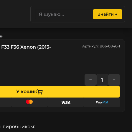
Знайти →
ий
Артикул: B06-0846-1
F33 F36 Xenon (2013-
−
+
У кошик
і виробником: