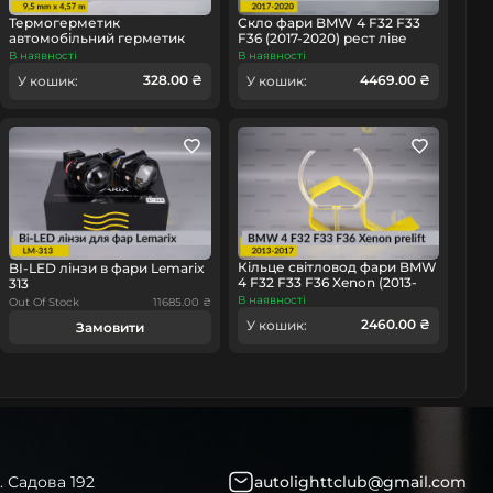
Термогерметик
Скло фари BMW 4 F32 F33
автомобільний герметик
F36 (2017-2020) рест ліве
для фар Orgavyl Оргавіл
В наявності
В наявності
бутиловий чорний
328.00 ₴
4469.00 ₴
омобіль
У кошик:
У кошик:
Кільце світловод фари BMW
BI-LED лінзи в фари Lemarix
4 F32 F33 F36 Xenon (2013-
313
2017) дорест великий
В наявності
Out Of Stock
11685.00 ₴
зовнішній Corona rings
2460.00 ₴
У кошик:
Замовити
правий
. Садова 192
autolighttclub@gmail.com