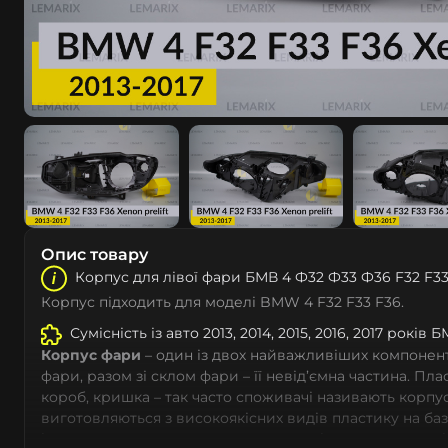
Опис товару
Корпус для лівої фари БМВ 4 Ф32 Ф33 Ф36 F32 F33 
Корпус підходить для моделі BMW 4 F32 F33 F36.
Сумісність із авто 2013, 2014, 2015, 2016, 2017 років
Корпус фари
– один із двох найважливіших компоненті
фари, разом зі склом фари – її невід’ємна частина. Пл
короб, кришка – так часто споживачі називають корпус
виготовляються з високоякісних видів пластику на ба
із дотриманням заводських параметрів – насамперед 