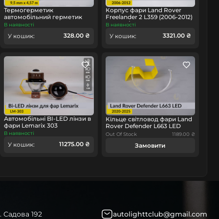
Термогерметик
Корпус фари Land Rover
автомобільний герметик
Freelander 2 L359 (2006-2012)
для фар Orgavyl Оргавіл
дорест/1 рест лівий
В наявності
В наявності
бутиловий чорний
328.00 ₴
3321.00 ₴
У кошик:
У кошик:
омобіль
Автомобільні BI-LED лінзи в
Кільце світловод фари Land
фари Lemarix 303
Rover Defender L663 LED
(2020-2025) праве
В наявності
Out Of Stock
1189.00 ₴
11275.00 ₴
У кошик:
Замовити
. Садова 192
autolighttclub@gmail.com