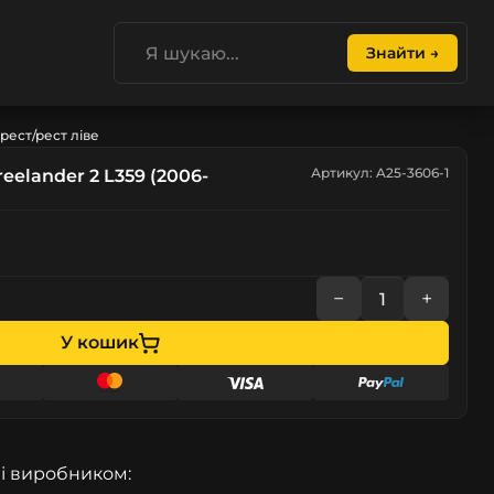
Знайти →
орест/рест ліве
Артикул: A25-3606-1
eelander 2 L359 (2006-
−
+
У кошик
і виробником: