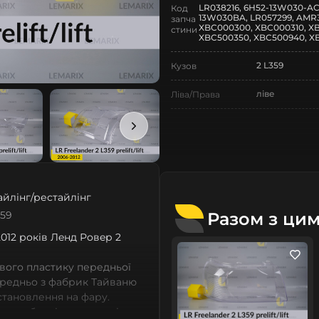
LR038216, 6H52-13W030-A
Код
13W030BA, LR057299, AMR
запча
XBC000300, XBC000310, XB
стини
XBC500350, XBC500940, X
2 L359
Кузов
ліве
Ліва/Права
Land Rover
Марка
Freelander
Модель
Freelander 2 L
Назва СтеклоФари
айлінг/рестайлінг
Скло
Позначка
Разом з ци
359
 2012 років Лeнд Ровeр 2
II покоління
Покоління
2006-2012
Рік випуску
вого пластику передньої
ередньо з фабрик Тайваню
дорестайлінг
Рестайлінг/
встановлення на фару.
Дорестайлінг
 виробничі потужності,