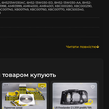
C, 6H5213W030AC, 6H52-13W030-ED, BH52-13W030-AA, BH52-
3998, AMR3999, AMR4000, AMR4001, XBC000280, XBC000290,
C001740, XB001749, XBC001760, XBC001770, XBC500340,
B
Читати повністю
359
м товаром купують
/рестайлінг