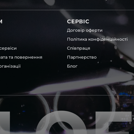
 чи ремонту. Помимо того,
вітла для Land Rover , у
М
СЕРВІС
Договір оферти
Політика конфіденційності
сервіси
Співпраця
лата та повернення
Партнерство
ганізації
Блог
их, які будуть на 100 %
ентичні та унікальні.
шому офісі та оптовому
ювання – на всіх
ипом – для швидкої
користовувати будь-які
 і пару чи комплект.