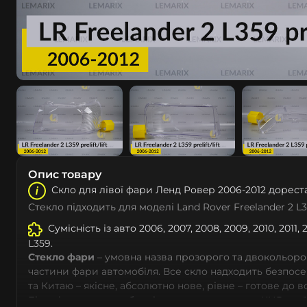
Опис товару
Скло для лівої фари Лeнд Ровeр 2006-2012 дорест
Стекло підходить для моделі Land Rover Freelander 2 L
Сумісність із авто 2006, 2007, 2008, 2009, 2010, 2011,
L359.
Стекло фари
– умовна назва прозорого та двокольоро
частини фари автомобіля. Все скло надходить безпос
та Китаю – якісне, абсолютно нове, рівне – готове до 
Більшість автовиробників уже перенесли до КНР свої