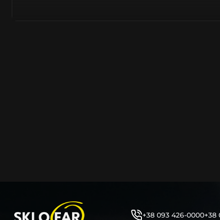
полімерів. Надходять від виробників цілком новими –
встановлювати на оригінальну автомобільну фару. На
надходить безпосередньо з заводів острівного та мат
Тайвань, PRC, оскільки саме там знаходяться до 90% 
сучасних компаній автомобілевиробників.
Виготовляється з нанесенням на нього заводського ма
позначень, таких як – Hella, Bosch, Valeo, AL, Automotive 
ZKW, Varroc тощо. Такий корпус нічим не відрізняється
насправді ж є якісно створеним аналогом або репліко
користувач не може знайти відмінності та їх відрізнити
таких маркувань або їх нанесення – аж ніяк не свідчить
неліквідність продукції.
Корпус фари об’єднує та утримує всі компоненти фар
порядку (рефлектор, лінза, джерела світла, лампочки, 
кріплення фари до кузова автомобіля та захист фари 
високої температури, бруду, вологи, води тощо. Являє
фари елементом, від цілісності якого залежить запоті
автомобільної фари. Оскільки тріщини на ньому, відла
отвори, зазори між герметиком тощо – всі ці фактори
герметичність фари під час експлуатації.
+38 093 426-0000
+38 