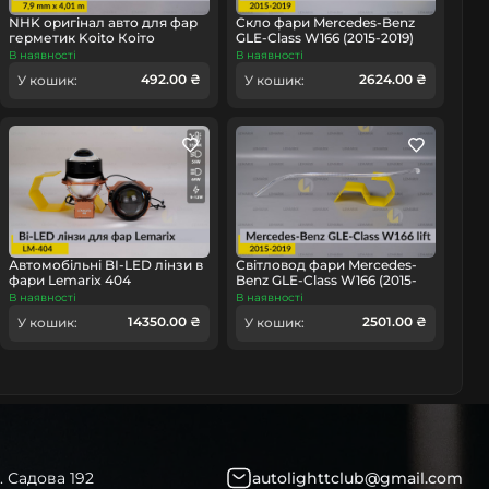
NHK оригінал авто для фар
Скло фари Mercedes-Benz
герметик Koito Коіто
GLE-Class W166 (2015-2019)
бутиловий шнур термо
рест ліве
В наявності
В наявності
омобіль
чорний
492.00 ₴
2624.00 ₴
У кошик:
У кошик:
Автомобільні BI-LED лінзи в
Світловод фари Mercedes-
фари Lemarix 404
Benz GLE-Class W166 (2015-
2019) рест довгий лівий
В наявності
В наявності
14350.00 ₴
2501.00 ₴
У кошик:
У кошик:
. Садова 192
autolighttclub@gmail.com