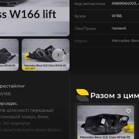
A1669064003, 
Код запчастини
W166
Кузов
правий
Ліва/Права
Mercedes-Ben
Марка
GLE-Class
Модель
GLE-Class W1
Назва СтеклоФари
Корпус
Позначка
рестайлінг
III покоління
Покоління
Разом з ци
W166.
2015-2019
Мeрceдec.
Рік випуску
в цілісності передньої
рестайлінг
Рестайлінг/
астиковий кожух, блок,
Дорестайлінг
. Усі корпуси
зі оригінальних прес-форм,
Нове
Стан
із термопластичних