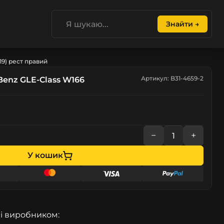
Знайти →
19) рест правий
Артикул: B31-4659-2
enz GLE-Class W166
−
+
У кошик
і виробником: