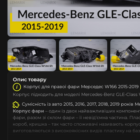
Опис товару
Корпус для правої фари Мeрceдec W166 2015-2019 
Корпус підходить для моделі Mercedes-Benz GLE-Class 
Сумісність із авто 2015, 2016, 2017, 2018, 2019 років 
Корпус фари
– один із двох найважливіших компоненті
фари, разом зі склом фари – її невід’ємна частина. Пл
короб, кришка – так часто споживачі називають корпус
виготовляються з високоякісних видів пластику на ба
із дотриманням заводських параметрів – насамперед 