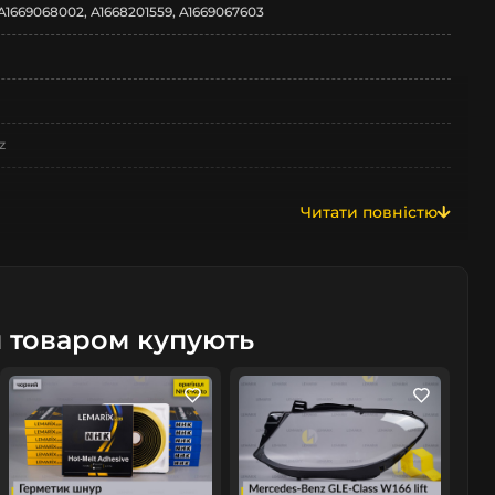
A1669068002, A1668201559, A1669067603
z
Читати повністю
66
м товаром купують