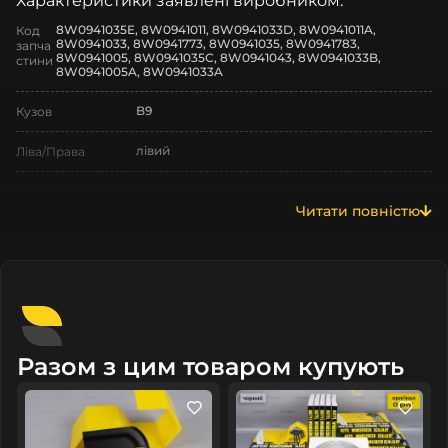
Характеристики заявлені виробником:
8W0941035E, 8W0941011, 8W0941033D, 8W0941011A,
Код
8W0941033, 8W0941773, 8W0941035, 8W0941783,
запча
8W0941005, 8W0941035C, 8W0941043, 8W0941033B,
стини
8W0941005A, 8W0941033A
B9
Кузов
лівий
Ліва/Права
Audi
Марка
Читати повністю
A4
Модель
A4 B9
Назва СтеклоФари
Декор
Позначка
2019-2025
Рік випуску
Разом з цим товаром купують
дорестайлінг
Рестайлінг/
Дорестайлінг
Нове
Стан