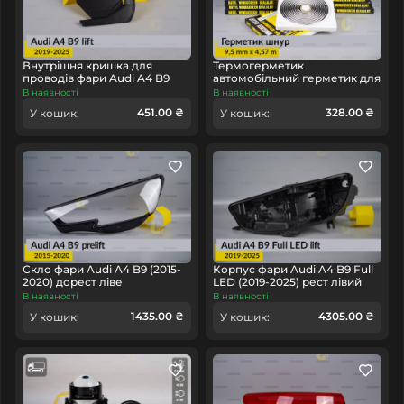
Аналог
Тип запчастини
Внутрішня кришка для
Термогерметик
Легковий автомобіль
Тип техніки
проводів фари Audi A4 B9
автомобільний герметик для
LED (2019-2025) дорест
фар Orgavyl Оргавіл
В наявності
В наявності
правий
бутиловий чорний
Lemarix
Бренд
451.00 ₴
328.00 ₴
У кошик:
У кошик:
Скло фари Audi A4 B9 (2015-
Корпус фари Audi A4 B9 Full
2020) дорест ліве
LED (2019-2025) рест лівий
В наявності
В наявності
1435.00 ₴
4305.00 ₴
У кошик:
У кошик: