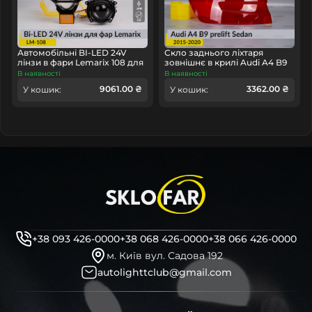
Автомобільні BI-LED 24V
Скло заднього ліхтаря
лінзи в фари Lemarix 108 для
зовнішнє в крилі Audi A4 B9
вантажних авто
Sedan (2015-2020) дорест ліве
В наявності
В наявності
9061.00 ₴
3362.00 ₴
У кошик:
У кошик:
+38 093 426-0000
+38 068 426-0000
+38 066 426-0000
м. Київ вул. Садова 192
autolighttclub@gmail.com