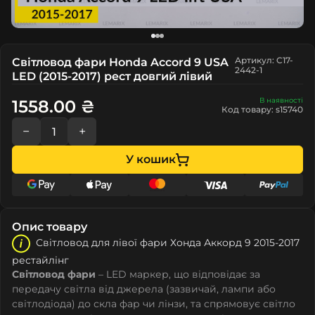
Артикул: C17-
Світловод фари Honda Accord 9 USA
2442-1
LED (2015-2017) рест довгий лівий
В наявності
1558.00 ₴
Код товару: s15740
−
+
У кошик
Опис товару
Світловод для лівої фари Хонда Аккорд 9 2015-2017
рестайлінг
Світловод фари
– LED маркер, що відповідає за
передачу світла від джерела (зазвичай, лампи або
світлодіода) до скла фар чи лінзи, та спрямовує світло