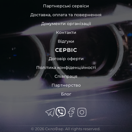
Партнерські сервіси
Доставка, оплата та повернення
Документи організації
Контакти
Відгуки
СЕРВІС
Договір оферти
Політика конфіденційності
Співпраця
Партнерство
Блог
© 2026 СклоФар. All rights reserved.