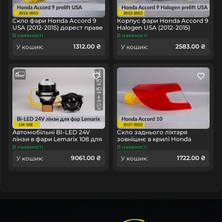
заміни ДХО прямо на
СклоФар
. Якщо вам потрібна
допомога у встановленні лінз, світловодів пропонуємо
Скло фари Honda Accord 9
Корпус фари Honda Accord 9
наших
партнерів
.
USA (2012-2015) дорест праве
Halogen USA (2012-2015)
дорест правий
В наявності
В наявності
1312.00 ₴
2583.00 ₴
У кошик:
У кошик:
Автомобільні BI-LED 24V
Скло заднього ліхтаря
лінзи в фари Lemarix 108 для
зовнішнє в крилі Honda
вантажних авто
Accord 10 (2017-2022) ліве
В наявності
В наявності
9061.00 ₴
1722.00 ₴
У кошик:
У кошик: