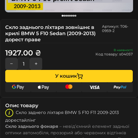
Артикул: T06-
Скло заднього ліхтаря зовнішнє в
0959-2
крилі BMW 5 F10 Sedan (2009-2013)
дорест праве
В наявності
1927.00 ₴
Код товару: s04057
−
+
У кошик
Опис товару
Скло заднего ліхтаря BMW 5 F10 F11 2009-2013
дорестайлінг
Скло заднього фонаря
– невід’ємний елемент задньої
оптики автомобіля, прозорий або червоних відтінків