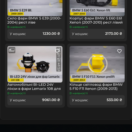
головне у будь-якому куточку країни.
Скло фари BMW 5 E39 (2000-
Корпус фари BMW 5 E60 E61
2004) рест ліве
Xenon (2007-2010) рест лівий
В наявності
В наявності
1230.00 ₴
2173.00 ₴
У кошик:
У кошик:
Автомобільні BI-LED 24V
Кільце світловод фари BMW
лінзи в фари Lemarix 108 для
5 F10 F11 Xenon (2009-2013)
вантажних авто
дорест велике зовнішнє
В наявності
В наявності
angel eyes ліве/праве
9061.00 ₴
533.00 ₴
У кошик:
У кошик: