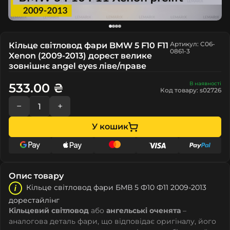
Артикул: C06-
Кільце світловод фари BMW 5 F10 F11
0861-3
Xenon (2009-2013) дорест велике
зовнішнє angel eyes ліве/праве
В наявності
533.00 ₴
Код товару: s02726
−
+
У кошик
Опис товару
Кільце світловод фари БМВ 5 Ф10 Ф11 2009-2013
дорестайлінг
Кільцевий світловод
або
ангельські оченята
–
аналогова деталь фари, що відповідає оригіналу, його