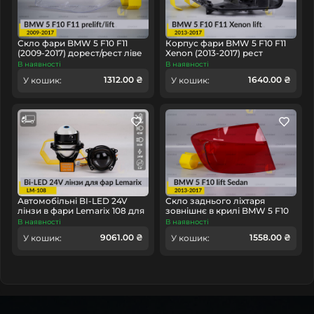
некоректної роботи, радимо купить світловод (кільце
світловода фари) замість нової оптики в зборі, це
заощадить ваш час та гроші!
Скло фари BMW 5 F10 F11
Корпус фари BMW 5 F10 F11
(2009-2017) дорест/рест ліве
Xenon (2013-2017) рест
правий
В наявності
В наявності
1312.00 ₴
1640.00 ₴
У кошик:
У кошик:
Автомобільні BI-LED 24V
Скло заднього ліхтаря
лінзи в фари Lemarix 108 для
зовнішнє в крилі BMW 5 F10
вантажних авто
Sedan (2013-2017) рест ліве
В наявності
В наявності
9061.00 ₴
1558.00 ₴
У кошик:
У кошик: