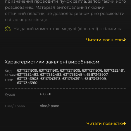
призначення проводити пучок світла, запобігаючи його
розсіюванню. Матеріал виготовлення якісний
оптичний пластик, це дозволяє рівномірно розсіювати
світло через кільце.
На даний момент такі модулі (кільцеві) є тільки на
BMW. Cветоводи на інші марки є, але відрізняються по
Читати повністю
формі.
Які ж плюси мають ангельські очі?
Покращена Видимість:
одна з функцій
ангельських очей режим денних ходових вогнів,
Характеристики заявлені виробником:
який підвищує видимість автомобіля вдень,
63117271909, 63117271910, 63117271905, 63117271906, 63117352481,
Код
роблячи його більш помітним на дорозі для інших
63117352482, 63117352483, 63117352484, 63117343907,
запчас
63117343908, 63117343913, 63117343914, 63117343909,
водіїв.
тини
63117343910
Персоналізація:
Lightguide bmw доступні в різних
стилях та дизайнах, що дає можливість вибрати
F10 F11
Кузов
опцію, яка найкраще відповідає вашому смаку та
стилю.
ліве/праве
Ліва/Права
Довговічність:
Багато ангельських очей
виготовляються з високоякісних матеріалів, які
BMW
Марка
забезпечують довговічність і надійність
Читати повністю
освітлення протягом тривалого періоду
5
Модель