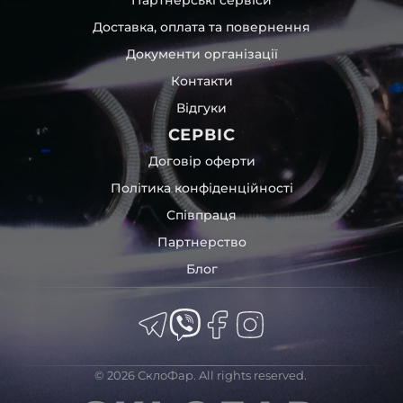
час перевезення та цілком прибирає вірогідність
Доставка, оплата та повернення
пошкодження товару внаслідок механічних впливів під
час транспортування поштою.
Документи організації
Детальніше про доставку…
Контакти
Комплектація товару виробника та зовнішній вигляд
Відгуки
товару можуть відрізнятися від фотографій,
представлених на сайті.
СЕРВІС
Якщо ви шукаєте такі послуги, як заміна скла фари,
Договір оферти
розпакування та перепакування фар, відновлення та
Політика конфіденційності
ремонт фар, заміна лінз Xenon LED BI-LED, ремонт скла,
Співпраця
корпусу та кріплення фари, налаштування світла,
коригування, діагностика та полірування фари, наші
Партнерство
партнерські сервіси готові надати допомогу по всій
Блог
Україні.
Ми опанували мистецтво автосвітла, і це підтвердять
тисячі задоволених клієнтів. Розмаїття вибору, постійна
наявність на складі, свіжі поступлення, доступна ціна,
швидке доставлення та висока якість товарів!
© 2026 СклоФар. All rights reserved.
Із часом передня фара BMW може мати такі проблеми: