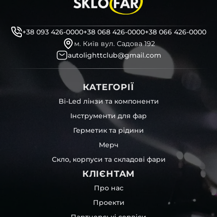
декоративні маски
професійні інструменти для розбору фари
бутиловий герметик для збору фари
+38 093 426-0000
+38 068 426-0000
+38 066 426-0000
рідини для розбирання фари
м. Київ вул. Садова 192
і також для автомобілів
BMW
,
Mazda
,
Suzuki
,
BIG JOY
та
autolighttclub@gmail.com
інших, які будуть на 100 % сумісними із оригінальною
фарою вашої моделі авто.
КАТЕГОРІЇ
Фотографії скла і корпусів, розміщені на сайті –
автентичні та унікальні. Зроблені за допомогою
Bi-Led лінзи та компоненти
професійного обладнання у нашому офісі та оптовому
Інструменти для фар
складі в Києві. З метою захисту від недозволеного
копіювання – на всіх фотографіях розміщений водяний
Герметик та рідини
знак із нашим логотипом – для швидкої ідентифікації.
Мерч
Без письмового дозволу заборонено використовувати
будь-які фотографії з нашого веб-сайту.
Скло, корпуси та складові фари
Можна придбати окремо як одне скло чи корпус,
КЛІЄНТАМ
так і пару чи комплект. Кожну одиницю товару наші
співробітники на складі ретельно перевіряють та
Про нас
дбайливо запаковують спочатку у декілька шарів
Проекти
захисної стрейч-плівки, потім у додаткову плівку з
повітрям – і все це повноцінно захищає скло фари під
Партнерські сервіси