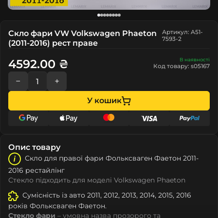
Артикул: A51-
Скло фари VW Volkswagen Phaeton
7593-2
(2011-2016) рест праве
В наявності
4592.00 ₴
Код товару: s05167
−
+
У кошик
Опис товару
Скло для правої фари Фолькcвагeн Фаетон 2011-
2016 рестайлінг
Стекло підходить для моделі Volkswagen Phaeton
Сумісність із авто 2011, 2012, 2013, 2014, 2015, 2016
років Фолькcвагeн Фаетон.
Стекло фари
– умовна назва прозорого та