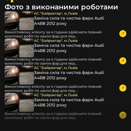
захисної стрейч-плівки, потім у додаткову плівку з
Фото з виконаними роботами
повітрям – і все це повноцінно захищає скло фари під
час перевезення та цілком прибирає вірогідність
АС "Байрактар", м.Львів
Заміна скла та чистка фари Audi
пошкодження товару внаслідок механічних впливів під
А4В8 2012 року
час транспортування поштою.
Детальніше про доставку…
Вимогливому клієнту за 4 години здійснити повний
комплекс робіт по заміні фар для пер...
Комплектація товару виробника та зовнішній вигляд
АС "Байрактар", м.Львів
Заміна скла та чистка фари Audi
товару можуть відрізнятися від фотографій,
А4В8 2012 року
представлених на сайті.
Вимогливому клієнту за 4 години здійснити повний
Якщо ви шукаєте такі послуги, як заміна скла фари,
комплекс робіт по заміні фар для пер...
розпакування та перепакування фар, відновлення та
АС "Байрактар", м.Львів
Заміна скла та чистка фари Audi
ремонт фар, заміна лінз Xenon LED BI-LED, ремонт скла,
А4В8 2012 року
корпусу та кріплення фари, налаштування світла,
коригування, діагностика та полірування фари, наші
Вимогливому клієнту за 4 години здійснити повний
комплекс робіт по заміні фар для пер...
партнерські сервіси готові надати допомогу по всій
АС "Байрактар", м.Львів
Україні.
Заміна скла та чистка фари Audi
А4В8 2012 року
Ми опанували мистецтво автосвітла, і це підтвердять
тисячі задоволених клієнтів. Розмаїття вибору, постійна
Вимогливому клієнту за 4 години здійснити повний
комплекс робіт по заміні фар для пер...
наявність на складі, свіжі поступлення, доступна ціна,
швидке доставлення та висока якість товарів!