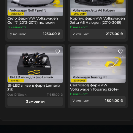
головне у будь-якому куточку країни.
Скло фари VW Volkswagen
Корпус фари VW Volkswagen
Golf 7 (2012-2017) полоски
Jetta A6 Halogen (2010-2019)
дорест ліве
лівий
В наявності
В наявності
1230.00 ₴
2173.00 ₴
У кошик:
У кошик:
Світловод фари VW
BI-LED лінзи в фари Lemarix
Volkswagen Touareg (2014-
313
2018) рест довгий лівий
В наявності
Out Of Stock
11685.00 ₴
1804.00 ₴
У кошик:
Замовити