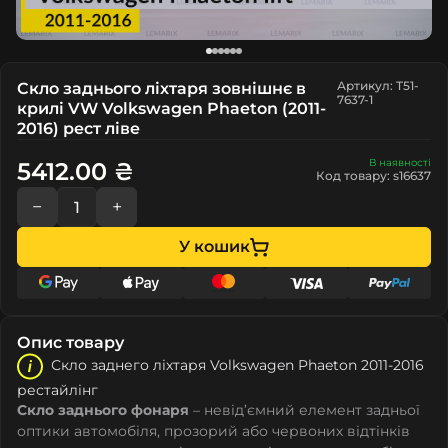
Артикул: T51-
Скло заднього ліхтаря зовнішнє в
7637-1
крилі VW Volkswagen Phaeton (2011-
2016) рест ліве
В наявності
5412.00 ₴
Код товару: s16637
−
+
У кошик
Опис товару
Скло заднего ліхтаря Volkswagen Phaeton 2011-2016
рестайлінг
Скло заднього фонаря
– невід’ємний елемент задньої
оптики автомобіля, прозорий або червоних відтінків