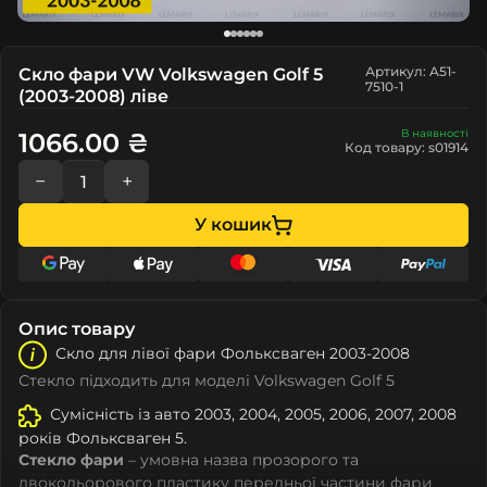
Артикул: A51-
Скло фари VW Volkswagen Golf 5
7510-1
(2003-2008) ліве
В наявності
1066.00 ₴
Код товару: s01914
−
+
У кошик
Опис товару
Скло для лівої фари Фолькcвагeн 2003-2008
Стекло підходить для моделі Volkswagen Golf 5
Сумісність із авто 2003, 2004, 2005, 2006, 2007, 2008
років Фолькcвагeн 5.
Стекло фари
– умовна назва прозорого та
двокольорового пластику передньої частини фари