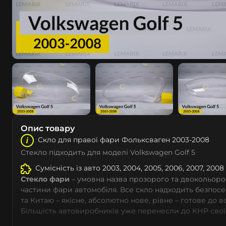
Опис товару
Скло для правої фари Фолькcвагeн 2003-2008
Стекло підходить для моделі Volkswagen Golf 5
Сумісність із авто 2003, 2004, 2005, 2006, 2007, 200
Стекло фари
– умовна назва прозорого та двокольоро
частини фари автомобіля. Все скло надходить безпос
та Китаю – якісне, абсолютно нове, рівне – готове до 
Більшість автовиробників уже перенесли до КНР свої
тому не слід дивуватися, що до 90% запчастин до суча