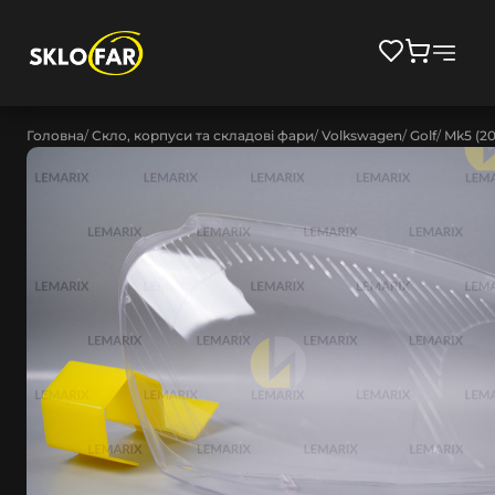
Головна
Скло, корпуси та складові фари
Volkswagen
Golf
Mk5 (2