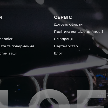
світла для Volkswagen , у
М
СЕРВІС
Договір оферти
Політика конфіденційності
сервіси
Співпраця
лата та повернення
Партнерство
ганізації
Блог
інших, які будуть на 100 %
ентичні та унікальні.
шому офісі та оптовому
ювання – на всіх
ипом – для швидкої
користовувати будь-які
 і пару чи комплект.
ретельно перевіряють та