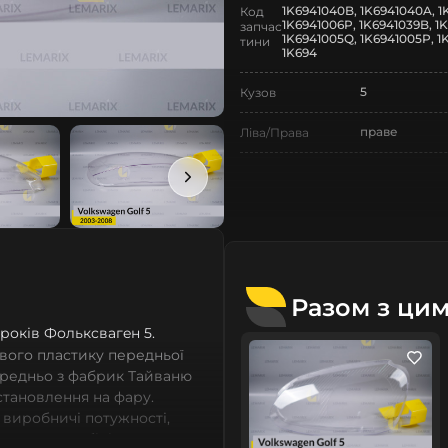
1K6941040B, 1K6941040A, 1
Код
1K6941006P, 1K6941039B, 1K
запчас
1K6941005Q, 1K6941005P, 1
тини
1K694
5
Кузов
праве
Ліва/Права
Volkswagen
Марка
Golf
Модель
Golf 5
Назва СтеклоФари
Скло
Позначка
Разом з ци
8 років Фолькcвагeн 5.
V покоління
Покоління
вого пластику передньої
2003-2008
Рік випуску
ередньо з фабрик Тайваню
встановлення на фару.
Нове
Стан
 виробничі потужності,
сних автомобілів мають