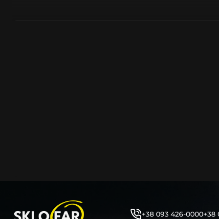
азійське походження.
Виготовляється з полікарбонату, рідше – зі справжньог
заводських прес-формах із використанням оригінально
являється якісним аналогом або реплікою оригінальног
характеристики матеріалу в експлуатації являються в
пластику обов’язково присутні захисні шари лаку – на
стороні. Такі захисне покриття і напилення – захищає 
ультрафіолетових променів (у тому числі від променів
не жовтіли), а також проти запотівання (антифог).
Досить часто на склі фари присутнє додаткове маркув
фабричного – Hella, Bosch, Valeo, AL, Automotive Lighten
Varroc тощо. Хоча по факту наявність чи відсутність та
про що не свідчить.
Не варто побоюватися, що новий елемент виділятиметь
моделі Фолькcвагeн винятково якісне, а тому не відріз
зовнішнім виглядом, ані експлуатаційними характери
Цілком зрозуміло, що далеко не завжди потрібна повна 
як це часто пропонують автосервіси та автодилери. 
заощадити та придбати тільки те, що потребує заміни
+38 093 426-0000
+38 