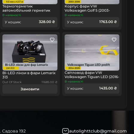
Термогерметик
Корпус фари VW
автомобільний герметик
Volkswagen Golf 5 (2003-
омобіль
для фар Orgavyl Оргавіл
2008) лівий
В наявності
В наявності
бутиловий чорний
328.00 ₴
1763.00 ₴
У кошик:
У кошик:
Світловод фари VW
BI-LED лінзи в фари Lemarix
Volkswagen Tiguan LED (2016-
313
2020) дорест лівий
В наявності
Out Of Stock
11685.00 ₴
1435.00 ₴
У кошик:
Замовити
. Садова 192
autolighttclub@gmail.com