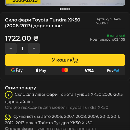
Артикул: A47-
Скло фари Toyota Tundra XK50
7089-1
(2006-2013) дорест ліве
В наявності
1722.00 ₴
Код товару: s02405
−
+
У кошик
Опис товару
Скло для лівої фари Тойота Тундра ХК50 2006-2013
дорестайлінг
Стекло підходить для моделі Toyota Tundra XK50
Сумісність із авто 2006, 2007, 2008, 2009, 2010, 2011,
2012, 2013 років Тойота Тундра ХК50 XK50.
Стекло фари
– умовна назва прозорого та