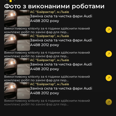
захисної стрейч-плівки, потім у додаткову плівку з
Фото з виконаними роботами
повітрям – і все це повноцінно захищає скло фари під
час перевезення та цілком прибирає вірогідність
АС “Байрактар”, м.Львів
Заміна скла та чистка фари Audi
пошкодження товару внаслідок механічних впливів під
А4В8 2012 року
час транспортування поштою.
Детальніше про доставку…
Вимогливому клієнту за 4 години здійснити повний
комплекс робіт по заміні фар для пер...
Комплектація товару виробника та зовнішній вигляд
АС “Байрактар”, м.Львів
Заміна скла та чистка фари Audi
товару можуть відрізнятися від фотографій,
А4В8 2012 року
представлених на сайті.
Вимогливому клієнту за 4 години здійснити повний
Якщо ви шукаєте такі послуги, як заміна скла фари,
комплекс робіт по заміні фар для пер...
розпакування та перепакування фар, відновлення та
АС “Байрактар”, м.Львів
Заміна скла та чистка фари Audi
ремонт фар, заміна лінз Xenon LED BI-LED, ремонт скла,
А4В8 2012 року
корпусу та кріплення фари, налаштування світла,
коригування, діагностика та полірування фари, наші
Вимогливому клієнту за 4 години здійснити повний
комплекс робіт по заміні фар для пер...
партнерські сервіси готові надати допомогу по всій
АС “Байрактар”, м.Львів
Україні.
Заміна скла та чистка фари Audi
А4В8 2012 року
Ми опанували мистецтво автосвітла, і це підтвердять
тисячі задоволених клієнтів. Розмаїття вибору, постійна
Вимогливому клієнту за 4 години здійснити повний
комплекс робіт по заміні фар для пер...
наявність на складі, свіжі поступлення, доступна ціна,
швидке доставлення та висока якість товарів!