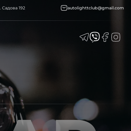
. Садова 192
autolighttclub@gmail.com