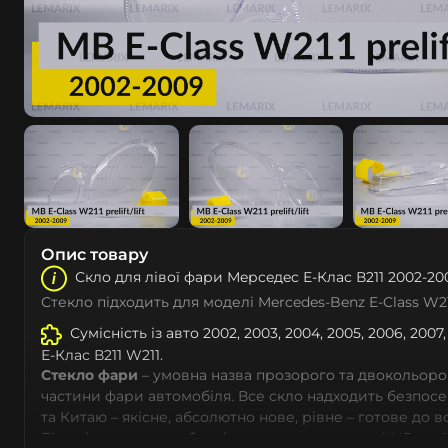
Опис товару
Скло для лівої фари Мeрceдec Е-Клас В211 2002-20
Стекло підходить для моделі Mercedes-Benz E-Class W2
Сумісність із авто 2002, 2003, 2004, 2005, 2006, 200
Е-Клас В211 W211.
Стекло фари
– умовна назва прозорого та двокольоро
частини фари автомобіля. Все скло надходить безпос
та Китаю – якісне, абсолютно нове, рівне – готове до 
Більшість автовиробників уже перенесли до КНР свої