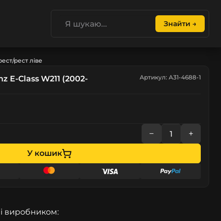
Знайти →
рест/рест ліве
Артикул: A31-4688-1
 E-Class W211 (2002-
−
+
У кошик
і виробником: