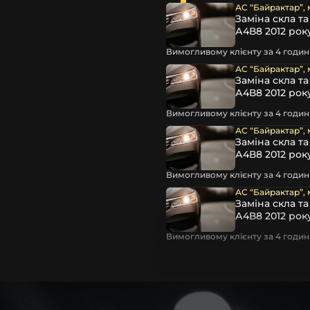
 чи ремонту. Помимо того,
АС “Байрактар”, 
світла для Mercedes-Benz ,
Заміна скла т
А4В8 2012 рок
Вимогливому клієнту за 4 години
АС “Байрактар”, 
Заміна скла т
А4В8 2012 рок
Вимогливому клієнту за 4 години
АС “Байрактар”, 
Заміна скла т
А4В8 2012 рок
Вимогливому клієнту за 4 години
rix
та інших, які будуть на
АС “Байрактар”, 
вто.
Заміна скла т
А4В8 2012 рок
ентичні та унікальні.
шому офісі та оптовому
Вимогливому клієнту за 4 години
ювання – на всіх
ипом – для швидкої
користовувати будь-які
 і пару чи комплект.