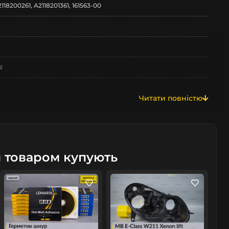
2118200261, A2118201361, 161563-00
z
Читати повністю
м товаром купують
/рестайлінг