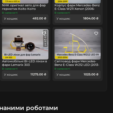
NHK оригінал авто для фар
Корпус фари Mercedes-Benz
герметик Koito Коіто
E-Class W211 Xenon (2006-
бутиловий шнур термо
2009) рест правий
В наявності
В наявності
омобіль
чорний
492.00 ₴
1804.00 ₴
У кошик:
У кошик:
Автомобільні BI-LED лінзи в
Світловод фари Mercedes-
фари Lemarix 303
Benz E-Class W212 LED (2013-
2016) рест великий
В наявності
В наявності
зовнішній правий
11275.00 ₴
1025.00 ₴
У кошик:
У кошик:
онаними роботами