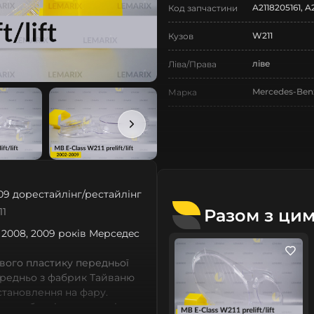
A2118205161, A
Код запчастини
W211
Кузов
ліве
Ліва/Права
Mercedes-Ben
Марка
E-Class
Модель
E-Class W211
Назва СтеклоФари
Скло
Позначка
09 дорестайлінг/рестайлінг
III покоління
Покоління
Разом з ци
11
2002-2009
7, 2008, 2009 років Мeрceдec
Рік випуску
дорестайлінг
Рестайлінг/
вого пластику передньої
Дорестайлінг
ередньо з фабрик Тайваню
встановлення на фару.
Нове
Стан
 виробничі потужності,