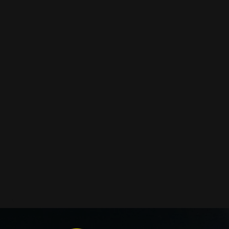
заощадити та придбати тільки те, що потребує заміни
як замовити нове скло оптики передніх фар головного 
у нас є можливість придбати:
ремкомплекти для автооптики
гумові ущільнювачі
кришки корпусів фар
коректори
світловоди
світлорозсіювачі
відбивачі
ремонтні вушка кріплення
декоративні накладки
і також для автомобілів
Lamborghini
,
IM
,
CESARE
,
Lema
100 % сумісним із оригінальною фарою вашої моделі а
Фотографії скла і корпусів, розміщені на сайті – авт
Зроблені за допомогою професійного обладнання у на
складі в Києві. З метою захисту від недозволеного копі
фотографіях розміщений водяний знак із нашим логот
ідентифікації. Без письмового дозволу заборонено ви
фотографії з нашого веб-сайту.
Можна придбати окремо як одне скло чи корпус, так