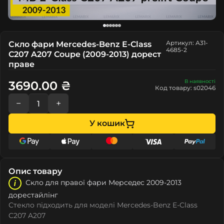
Артикул: A31-
Скло фари Mercedes-Benz E-Class
4685-2
C207 A207 Coupe (2009-2013) дорест
праве
В наявності
3690.00 ₴
Код товару: s02046
−
+
У кошик
Опис товару
Скло для правої фари Мeрceдec 2009-2013
дорестайлінг
Стекло підходить для моделі Mercedes-Benz E-Class
C207 A207