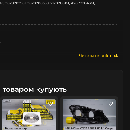
, 2078202961, 2078200539, 2128200161, A2078204361,
z
Читати повністю
A207
м товаром купують