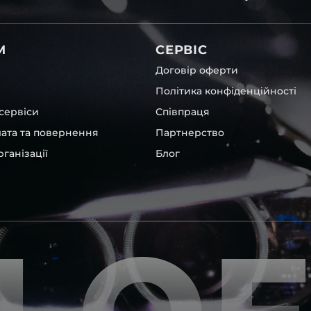
світла для Mercedes-Benz ,
М
СЕРВІС
Договір оферти
Політика конфіденційності
сервіси
Співпраця
лата та повернення
Партнерство
ганізації
Блог
а інших, які будуть на 100 %
ентичні та унікальні.
шому офісі та оптовому
ювання – на всіх
ипом – для швидкої
користовувати будь-які
 і пару чи комплект.
ретельно перевіряють та