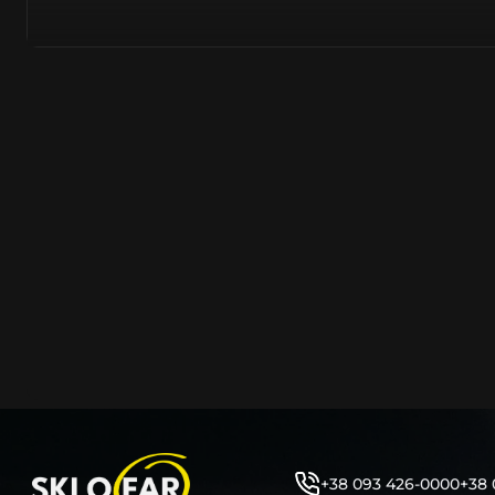
азійське походження.
Виготовляється з полікарбонату, рідше – зі справжньог
заводських прес-формах із використанням оригінально
являється якісним аналогом або реплікою оригінальног
характеристики матеріалу в експлуатації являються в
пластику обов’язково присутні захисні шари лаку – на
стороні. Такі захисне покриття і напилення – захищає 
ультрафіолетових променів (у тому числі від променів
не жовтіли), а також проти запотівання (антифог).
Досить часто на склі фари присутнє додаткове маркув
фабричного – Hella, Bosch, Valeo, AL, Automotive Lighten
Varroc тощо. Хоча по факту наявність чи відсутність та
про що не свідчить.
Не варто побоюватися, що новий елемент виділятиметь
моделі Мeрceдec винятково якісне, а тому не відрізняє
зовнішнім виглядом, ані експлуатаційними характери
Цілком зрозуміло, що далеко не завжди потрібна повна 
як це часто пропонують автосервіси та автодилери. 
заощадити та придбати тільки те, що потребує заміни
+38 093 426-0000
+38 