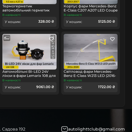
Термогерметик
Корпус фари Mercedes-Benz
автомобільний герметик
E-Class C207 A207 LED Coupe
для фар Orgavyl Оргавіл
(2013-2017) рест правий
В наявності
В наявності
бутиловий чорний
омобіль
328.00 ₴
5125.00 ₴
У кошик:
У кошик:
Автомобільні BI-LED 24V
Світловод фари Mercedes-
лінзи в фари Lemarix 108 для
Benz E-Class W213 LED (2016-
вантажних авто
2020) дорест короткий
В наявності
В наявності
зовнішній лівий
9061.00 ₴
1722.00 ₴
У кошик:
У кошик:
. Садова 192
autolighttclub@gmail.com