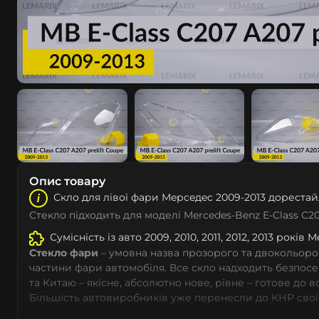
Опис товару
Скло для лівої фари Мeрceдec 2009-2013 дорестай
Стекло підходить для моделі Mercedes-Benz E-Class C2
Сумісність із авто 2009, 2010, 2011, 2012, 2013 років
Стекло фари
– умовна назва прозорого та двокольоро
частини фари автомобіля. Все скло надходить безпос
та Китаю – якісне, абсолютно нове, рівне – готове до 
Більшість автовиробників уже перенесли до КНР свої
тому не слід дивуватися, що до 90% запчастин до суча