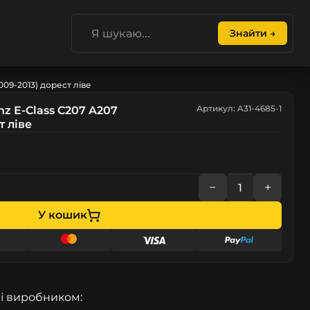
Знайти →
09-2013) дорест ліве
Артикул: A31-4685-1
z E-Class C207 A207
т ліве
−
+
У кошик
і виробником: