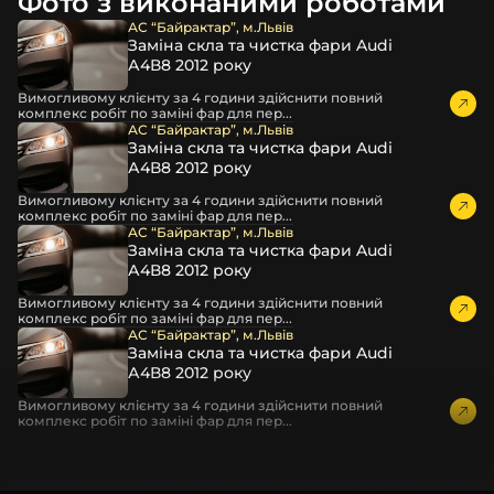
Фото з виконаними роботами
час перевезення та цілком прибирає вірогідність
пошкодження товару внаслідок механічних впливів під
АС “Байрактар”, м.Львів
Заміна скла та чистка фари Audi
час транспортування поштою.
А4В8 2012 року
Детальніше про доставку…
Вимогливому клієнту за 4 години здійснити повний
Комплектація товару виробника та зовнішній вигляд
комплекс робіт по заміні фар для пер...
товару можуть відрізнятися від фотографій,
АС “Байрактар”, м.Львів
Заміна скла та чистка фари Audi
представлених на сайті.
А4В8 2012 року
Якщо ви шукаєте такі послуги, як заміна скла фари,
Вимогливому клієнту за 4 години здійснити повний
розпакування та перепакування фар, відновлення та
комплекс робіт по заміні фар для пер...
ремонт фар, заміна лінз Xenon LED BI-LED, ремонт скла,
АС “Байрактар”, м.Львів
Заміна скла та чистка фари Audi
корпусу та кріплення фари, налаштування світла,
А4В8 2012 року
коригування, діагностика та полірування фари, наші
партнерські сервіси готові надати допомогу по всій
Вимогливому клієнту за 4 години здійснити повний
комплекс робіт по заміні фар для пер...
Україні.
АС “Байрактар”, м.Львів
Заміна скла та чистка фари Audi
Ми опанували мистецтво автосвітла, і це підтвердять
А4В8 2012 року
тисячі задоволених клієнтів. Розмаїття вибору, постійна
наявність на складі, свіжі поступлення, доступна ціна,
Вимогливому клієнту за 4 години здійснити повний
комплекс робіт по заміні фар для пер...
швидке доставлення та висока якість товарів!
Із часом передня фара Mazda може мати такі
проблеми: