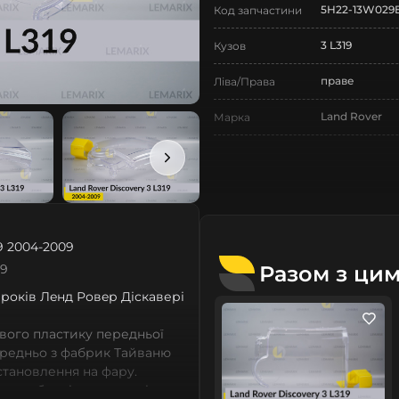
5H22-13W029B
Код запчастини
3 L319
Кузов
праве
Ліва/Права
Land Rover
Марка
Discovery
Модель
Discovery 3 L3
Назва СтеклоФари
Скло
Позначка
9 2004-2009
III покоління
Покоління
Разом з ци
19
2004-2009
9 років Лeнд Ровeр Діскавері
Рік випуску
Нове
Стан
вого пластику передньої
ередньо з фабрик Тайваню
Аналог
Тип запчастини
встановлення на фару.
 виробничі потужності,