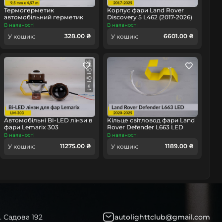
омобіль
Термогерметик
Корпус фари Land Rover
автомобільний герметик
Discovery 5 L462 (2017-2026)
для фар Orgavyl Оргавіл
лівий
В наявності
В наявності
бутиловий чорний
328.00 ₴
6601.00 ₴
У кошик:
У кошик:
Автомобільні BI-LED лінзи в
Кільце світловод фари Land
фари Lemarix 303
Rover Defender L663 LED
(2020-2025) ліве
В наявності
В наявності
11275.00 ₴
1189.00 ₴
У кошик:
У кошик:
. Садова 192
autolighttclub@gmail.com