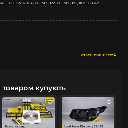
A, 5H2213W029BA, XBC500022, XBC500082, XBC500362
Читати повністю
19
м товаром купують