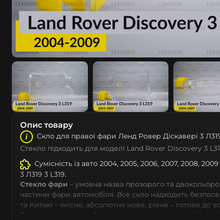
Опис товару
Скло для правої фари Лeнд Ровeр Діскавері 3 Л31
Стекло підходить для моделі Land Rover Discovery 3 L3
Сумісність із авто 2004, 2005, 2006, 2007, 2008, 200
3 Л319 3 L319.
Стекло фари
– умовна назва прозорого та двокольоро
частини фари автомобіля. Все скло надходить безпос
та Китаю – якісне, абсолютно нове, рівне – готове до 
Більшість автовиробників уже перенесли до КНР свої