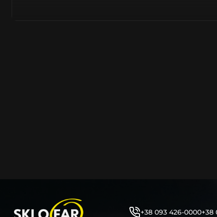
тому не слід дивуватися, що до 90% запчастин до суча
азійське походження.
Виготовляється з полікарбонату, рідше – зі справжньог
заводських прес-формах із використанням оригінально
являється якісним аналогом або реплікою оригінальног
характеристики матеріалу в експлуатації являються в
пластику обов’язково присутні захисні шари лаку – на
стороні. Такі захисне покриття і напилення – захищає 
ультрафіолетових променів (у тому числі від променів
не жовтіли), а також проти запотівання (антифог).
Досить часто на склі фари присутнє додаткове маркув
фабричного – Hella, Bosch, Valeo, AL, Automotive Lighten
Varroc тощо. Хоча по факту наявність чи відсутність та
про що не свідчить.
Не варто побоюватися, що новий елемент виділятиметь
моделі Лeнд Ровeр винятково якісне, а тому не відрізн
зовнішнім виглядом, ані експлуатаційними характери
Цілком зрозуміло, що далеко не завжди потрібна повна 
як це часто пропонують автосервіси та автодилери. 
+38 093 426-0000
+38 