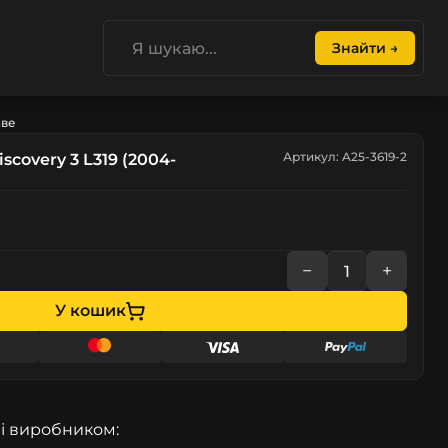
Знайти →
аве
Артикул: A25-3619-2
scovery 3 L319 (2004-
−
+
У кошик
і виробником: