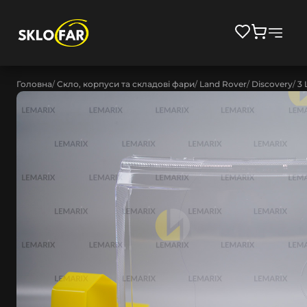
Головна
Скло, корпуси та складові фари
Land Rover
Discovery
3 