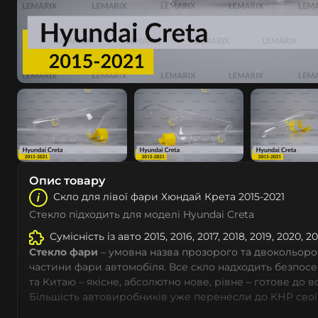
Опис товару
Скло для лівої фари Хюндай Крета 2015-2021
Стекло підходить для моделі Hyundai Creta
Сумісність із авто 2015, 2016, 2017, 2018, 2019, 2020,
Стекло фари
– умовна назва прозорого та двокольоро
частини фари автомобіля. Все скло надходить безпос
та Китаю – якісне, абсолютно нове, рівне – готове до 
Більшість автовиробників уже перенесли до КНР свої
тому не слід дивуватися, що до 90% запчастин до суча