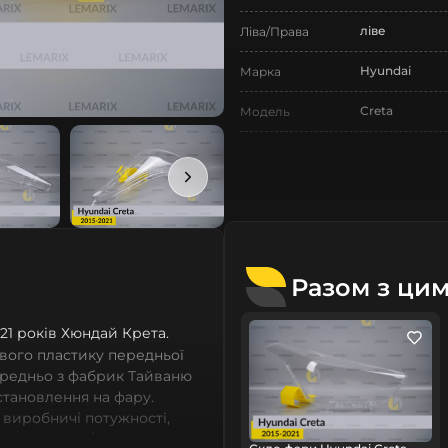
ліве
Ліва/Права
Hyundai
Марка
Creta
Модель
Creta
Назва СтеклоФари
Скло
Позначка
I покоління
Покоління
2015-2021
Рік випуску
Разом з ци
Нове
Стан
 2021 років Хюндай Крета.
Аналог
Тип запчастини
вого пластику передньої
ередньо з фабрик Тайваню
Легковий авт
Тип техніки
встановлення на фару.
 виробничі потужності,
Lemarix
Бренд
сних автомобілів мають