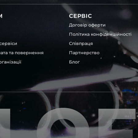
вітла для Hyundai , у нас є
М
СЕРВІС
Договір оферти
Політика конфіденційності
сервіси
Співпраця
лата та повернення
Партнерство
ганізації
Блог
інших, які будуть на 100 %
ентичні та унікальні.
LO
шому офісі та оптовому
ювання – на всіх
ипом – для швидкої
користовувати будь-які
 і пару чи комплект.
ретельно перевіряють та