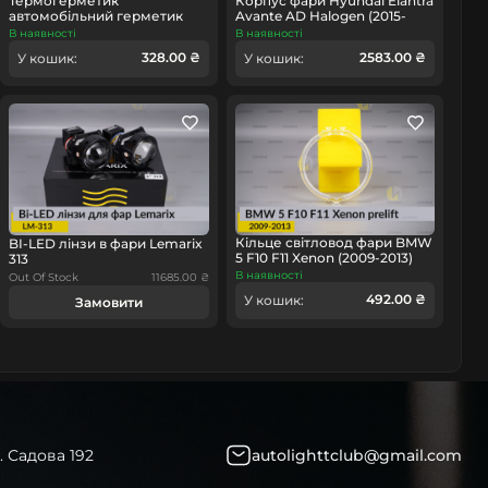
Термогерметик
Корпус фари Hyundai Elantra
автомобільний герметик
Avante AD Halogen (2015-
для фар Orgavyl Оргавіл
2019) дорест лівий
В наявності
В наявності
бутиловий чорний
328.00 ₴
2583.00 ₴
У кошик:
У кошик:
Кільце світловод фари BMW
BI-LED лінзи в фари Lemarix
5 F10 F11 Xenon (2009-2013)
313
дорест мале внутрішнє
В наявності
Out Of Stock
11685.00 ₴
angel eyes ліве/праве
492.00 ₴
У кошик:
Замовити
. Садова 192
autolighttclub@gmail.com