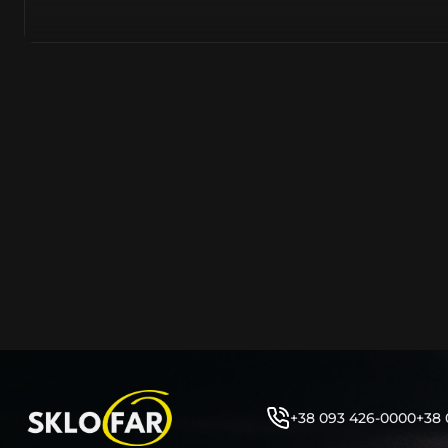
азійське походження.
Виготовляється з полікарбонату, рідше – зі справжньог
заводських прес-формах із використанням оригінально
являється якісним аналогом або реплікою оригінальног
характеристики матеріалу в експлуатації являються в
пластику обов’язково присутні захисні шари лаку – на
стороні. Такі захисне покриття і напилення – захищає 
ультрафіолетових променів (у тому числі від променів
не жовтіли), а також проти запотівання (антифог).
Досить часто на склі фари присутнє додаткове маркув
фабричного – Hella, Bosch, Valeo, AL, Automotive Lighten
Varroc тощо. Хоча по факту наявність чи відсутність та
про що не свідчить.
Не варто побоюватися, що новий елемент виділятиметь
моделі Хюндай винятково якісне, а тому не відрізняєть
зовнішнім виглядом, ані експлуатаційними характери
Цілком зрозуміло, що далеко не завжди потрібна повна 
як це часто пропонують автосервіси та автодилери. 
+38 093 426-0000
+38 
заощадити та придбати тільки те, що потребує заміни