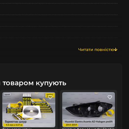
Читати повністю
м товаром купують
омобіль