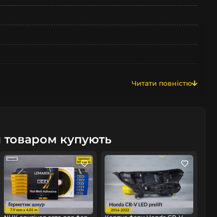
Читати повністю
м товаром купують
омобіль