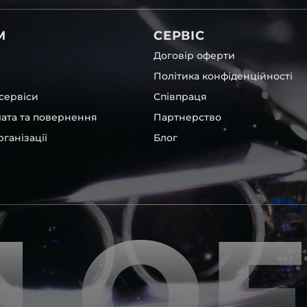
світла для Honda , у нас є
М
СЕРВІС
Договір оферти
Політика конфіденційності
сервіси
Співпраця
лата та повернення
Партнерство
ганізації
Блог
их, які будуть на 100 %
ентичні та унікальні.
LO
шому офісі та оптовому
ювання – на всіх
ипом – для швидкої
користовувати будь-які
 і пару чи комплект.
ретельно перевіряють та