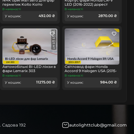
NHK оригінал авто для фар
Корпус фари Honda CR-V
герметик Koito Коіто
LED (2016-2022) дорест
бутиловий шнур термо
правий
В наявності
В наявності
чорний
492.00 ₴
2870.00 ₴
У кошик:
У кошик:
Автомобільні BI-LED лінзи в
Світловод фари Honda
фари Lemarix 303
Accord 9 Halogen USA (2015-
2017) рест короткий лівий
В наявності
В наявності
11275.00 ₴
984.00 ₴
У кошик:
У кошик:
. Садова 192
autolighttclub@gmail.com