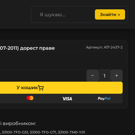
Знайти →
Артикул: A17-2437-2
07-2011) дорест праве
−
+
У кошик
і виробником:
, 33100-TF0-G51, 33100-TF0-G71, 33100-TM0-Y01