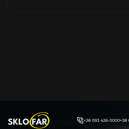
азійське походження.
Виготовляється з полікарбонату, рідше – зі справжньог
заводських прес-формах із використанням оригінально
являється якісним аналогом або реплікою оригінальног
характеристики матеріалу в експлуатації являються в
пластику обов’язково присутні захисні шари лаку – на
стороні. Такі захисне покриття і напилення – захищає 
ультрафіолетових променів (у тому числі від променів
не жовтіли), а також проти запотівання (антифог).
Досить часто на склі фари присутнє додаткове маркув
фабричного – Hella, Bosch, Valeo, AL, Automotive Lighten
Varroc тощо. Хоча по факту наявність чи відсутність та
про що не свідчить.
Не варто побоюватися, що новий елемент виділятиметь
моделі Хонда винятково якісне, а тому не відрізняється
зовнішнім виглядом, ані експлуатаційними характери
Цілком зрозуміло, що далеко не завжди потрібна повна 
як це часто пропонують автосервіси та автодилери. 
+38 093 426-0000
+38 
заощадити та придбати тільки те, що потребує заміни