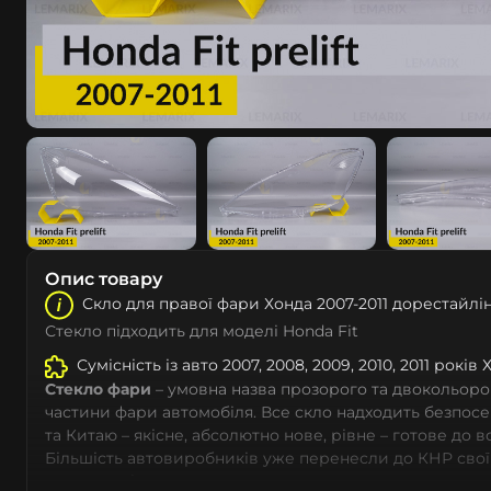
Опис товару
Скло для правої фари Хонда 2007-2011 дорестайлі
Стекло підходить для моделі Honda Fit
Сумісність із авто 2007, 2008, 2009, 2010, 2011 років 
Стекло фари
– умовна назва прозорого та двокольоро
частини фари автомобіля. Все скло надходить безпос
та Китаю – якісне, абсолютно нове, рівне – готове до 
Більшість автовиробників уже перенесли до КНР свої
тому не слід дивуватися, що до 90% запчастин до суча