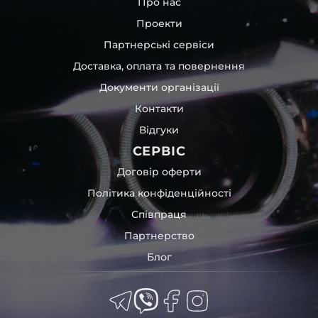
Про нас
Led, adaptive LED, Matrix, Digital Light, Laser – для різних
Проекти
моделей автомобілів.
Партнерські сервіси
Пропонуємо як самовивіз, так і відправлення на всій
території України. А ще розрахунок у будь-який
Доставка, оплата та повернення
зручний спосіб.
Документи організації
Контакти
Відгуки
СЕРВІС
Договір оферти
Політика конфіденційності
Співпраця
Партнерство
Блог