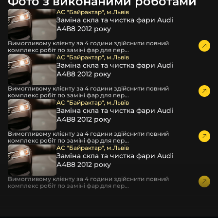
Фото з виконаними роботами
час перевезення та цілком прибирає вірогідність
пошкодження товару внаслідок механічних впливів під
АС "Байрактар", м.Львів
Заміна скла та чистка фари Audi
час транспортування поштою.
А4В8 2012 року
Детальніше про доставку…
Вимогливому клієнту за 4 години здійснити повний
Комплектація товару виробника та зовнішній вигляд
комплекс робіт по заміні фар для пер...
товару можуть відрізнятися від фотографій,
АС "Байрактар", м.Львів
Заміна скла та чистка фари Audi
представлених на сайті.
А4В8 2012 року
Якщо ви шукаєте такі послуги, як заміна скла фари,
Вимогливому клієнту за 4 години здійснити повний
розпакування та перепакування фар, відновлення та
комплекс робіт по заміні фар для пер...
ремонт фар, заміна лінз Xenon LED BI-LED, ремонт скла,
АС "Байрактар", м.Львів
Заміна скла та чистка фари Audi
корпусу та кріплення фари, налаштування світла,
А4В8 2012 року
коригування, діагностика та полірування фари, наші
партнерські сервіси готові надати допомогу по всій
Вимогливому клієнту за 4 години здійснити повний
комплекс робіт по заміні фар для пер...
Україні.
АС "Байрактар", м.Львів
Заміна скла та чистка фари Audi
Ми опанували мистецтво автосвітла, і це підтвердять
А4В8 2012 року
тисячі задоволених клієнтів. Розмаїття вибору, постійна
наявність на складі, свіжі поступлення, доступна ціна,
Вимогливому клієнту за 4 години здійснити повний
комплекс робіт по заміні фар для пер...
швидке доставлення та висока якість товарів!
Із часом передня фара Ford може мати такі проблеми: