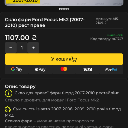
Артикул: A15-
Скло фари Ford Focus Mk2 (2007-
2109-2
2010) рест праве
В наявності
1107.00 ₴
Код товару: s01747
−
+
У кошик
Опис товару
Скло для правої фари Форд 2007-2010 рестайлінг
Стекло підходить для моделі Ford Focus Mk2
Сумісність із авто 2007, 2008, 2009, 2010 років Форд
Mk2.
Стекло фари
– умовна назва прозорого та
двокольорового пластику передньої частини фари