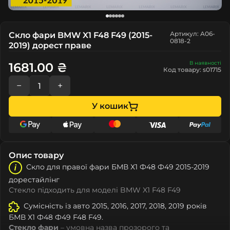
Артикул: A06-
Скло фари BMW X1 F48 F49 (2015-
0818-2
2019) дорест праве
В наявності
1681.00 ₴
Код товару: s01715
−
+
У кошик
Опис товару
Скло для правої фари БМВ Х1 Ф48 Ф49 2015-2019
дорестайлінг
Стекло підходить для моделі BMW X1 F48 F49
Сумісність із авто 2015, 2016, 2017, 2018, 2019 років
БМВ Х1 Ф48 Ф49 F48 F49.
Стекло фари
– умовна назва прозорого та