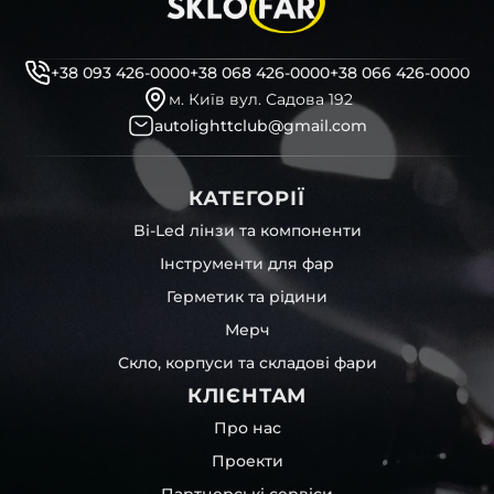
декоративні маски
професійні інструменти для розбору фари
бутиловий герметик для збору фари
+38 093 426-0000
+38 068 426-0000
+38 066 426-0000
рідини для розбирання фари
м. Київ вул. Садова 192
і також для автомобілів
Volkswagen
,
Hyundai
,
Mazda
,
autolighttclub@gmail.com
Lincoln
та інших, які будуть на 100 % сумісними із
оригінальною фарою вашої моделі авто.
КАТЕГОРІЇ
Фотографії скла і корпусів, розміщені на сайті –
автентичні та унікальні. Зроблені за допомогою
Bi-Led лінзи та компоненти
професійного обладнання у нашому офісі та оптовому
Інструменти для фар
складі в Києві. З метою захисту від недозволеного
копіювання – на всіх фотографіях розміщений водяний
Герметик та рідини
знак із нашим логотипом – для швидкої ідентифікації.
Мерч
Без письмового дозволу заборонено використовувати
будь-які фотографії з нашого веб-сайту.
Скло, корпуси та складові фари
Можна придбати окремо як одне скло чи корпус,
КЛІЄНТАМ
так і пару чи комплект. Кожну одиницю товару наші
співробітники на складі ретельно перевіряють та
Про нас
дбайливо запаковують спочатку у декілька шарів
Проекти
захисної стрейч-плівки, потім у додаткову плівку з
повітрям – і все це повноцінно захищає скло фари під
Партнерські сервіси