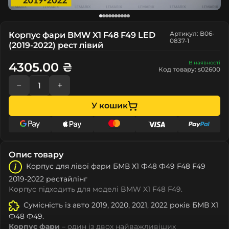
Артикул: B06-
Корпус фари BMW X1 F48 F49 LED
0837-1
(2019-2022) рест лівий
В наявності
4305.00 ₴
Код товару: s02600
−
+
У кошик
Опис товару
Корпус для лівої фари БМВ Х1 Ф48 Ф49 F48 F49
2019-2022 рестайлінг
Корпус підходить для моделі BMW X1 F48 F49.
Сумісність із авто 2019, 2020, 2021, 2022 років БМВ Х1
Ф48 Ф49.
Корпус фари
– один із двох найважливіших