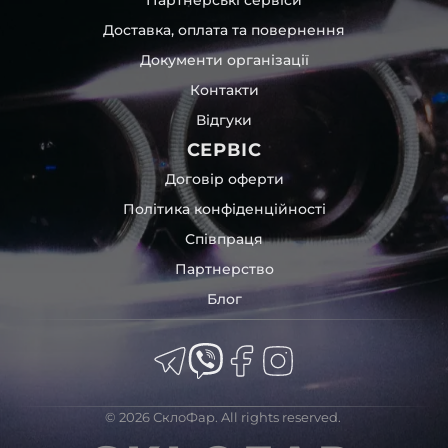
час перевезення та цілком прибирає вірогідність
Доставка, оплата та повернення
пошкодження товару внаслідок механічних впливів під
час транспортування поштою.
Документи організації
Детальніше про доставку…
Контакти
Комплектація товару виробника та зовнішній вигляд
Відгуки
товару можуть відрізнятися від фотографій,
представлених на сайті.
СЕРВІС
Якщо ви шукаєте такі послуги, як заміна скла фари,
Договір оферти
розпакування та перепакування фар, відновлення та
Політика конфіденційності
ремонт фар, заміна лінз Xenon LED BI-LED, ремонт скла,
Співпраця
корпусу та кріплення фари, налаштування світла,
коригування, діагностика та полірування фари, наші
Партнерство
партнерські сервіси готові надати допомогу по всій
Блог
Україні.
Ми опанували мистецтво автосвітла, і це підтвердять
тисячі задоволених клієнтів. Розмаїття вибору, постійна
наявність на складі, свіжі поступлення, доступна ціна,
швидке доставлення та висока якість товарів!
© 2026 СклоФар. All rights reserved.
Із часом передня фара BMW може мати такі проблеми: