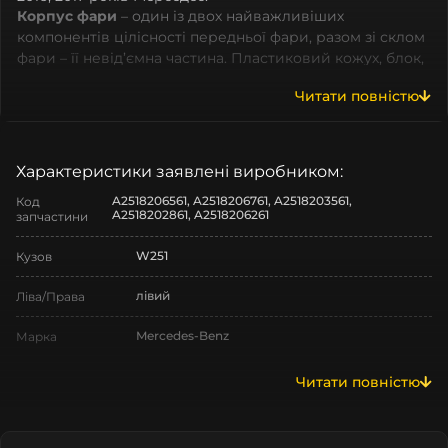
Корпус фари
– один із двох найважливіших
компонентів цілісності передньої фари, разом зі склом
фари – її невід’ємна частина. Пластиковий кожух, блок,
короб, кришка – так часто споживачі називають корпус.
Читати повністю
Усі корпуси виготовляються з високоякісних видів
пластику на базі оригінальних прес-форм, із
дотриманням заводських параметрів – насамперед із
термопластичних полімерів. Надходять від виробників
Характеристики заявлені виробником:
цілком новими – їх одразу можна встановлювати на
A2518206561, A2518206761, A2518203561,
Код
оригінальну автомобільну фару. Найчастіше вся
A2518202861, A2518206261
запчастини
продукція надходить безпосередньо з заводів
острівного та материкового Китаю – КНР, Тайвань,
W251
Кузов
PRC, оскільки саме там знаходяться до 90% виробничих
потужностей усіх сучасних компаній
лівий
Ліва/Права
автомобілевиробників.
Mercedes-Benz
Марка
Виготовляється з нанесенням на нього заводського
маркування та оригінальних позначень, таких як – Hella,
R-Class
Модель
Читати повністю
Bosch, Valeo, AL, Automotive Lightening, Visteon, Koito,
ZKW, Varroc тощо. Такий корпус нічим не відрізняється
R-Class W251
Назва СтеклоФари
від фабричного, хоча насправді ж є якісно створеним
аналогом або реплікою. Як правило, пересічний