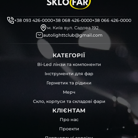
кріплення ремонтні вушка
декоративні маски
професійні інструменти для розбору фари
+38 093 426-0000
+38 068 426-0000
+38 066 426-0000
бутиловий герметик для збору фари
м. Київ вул. Садова 192
рідини для розбирання фари
autolighttclub@gmail.com
і також для автомобілів
Cadillac
,
Ford
,
Lamborghini
та
інших, які будуть на 100 % сумісними із оригінальною
фарою вашої моделі авто.
КАТЕГОРІЇ
Фотографії скла і корпусів, розміщені на сайті –
Bi-Led лінзи та компоненти
автентичні та унікальні. Зроблені за допомогою
Інструменти для фар
професійного обладнання у нашому офісі та оптовому
складі в Києві. З метою захисту від недозволеного
Герметик та рідини
копіювання – на всіх фотографіях розміщений водяний
Мерч
знак із нашим логотипом – для швидкої ідентифікації.
Без письмового дозволу заборонено використовувати
Скло, корпуси та складові фари
будь-які фотографії з нашого веб-сайту.
КЛІЄНТАМ
Можна придбати окремо як одне скло чи корпус,
так і пару чи комплект. Кожну одиницю товару наші
Про нас
співробітники на складі ретельно перевіряють та
Проекти
дбайливо запаковують спочатку у декілька шарів
захисної стрейч-плівки, потім у додаткову плівку з
Партнерські сервіси