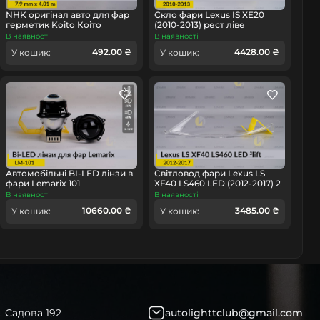
NHK оригінал авто для фар
Скло фари Lexus IS XE20
герметик Koito Коіто
(2010-2013) рест ліве
бутиловий шнур термо
В наявності
В наявності
чорний
492.00 ₴
4428.00 ₴
омобіль
У кошик:
У кошик:
Автомобільні BI-LED лінзи в
Світловод фари Lexus LS
фари Lemarix 101
XF40 LS460 LED (2012-2017) 2
рест довгий лівий
В наявності
В наявності
10660.00 ₴
3485.00 ₴
У кошик:
У кошик:
. Садова 192
autolighttclub@gmail.com