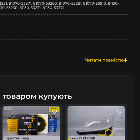
231, 81070-53371, 81070-53260, 81070-53261, 81070-53510, 81130-
130-53230, 81130-53231, 81130-53371
Читати повністю
м товаром купують