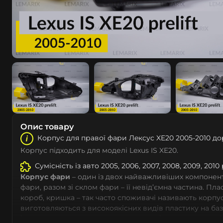
Опис товару
Корпус для правої фари Лeкcуc XE20 2005-2010 до
Корпус підходить для моделі Lexus IS XE20.
Сумісність із авто 2005, 2006, 2007, 2008, 2009, 2010
Корпус фари
– один із двох найважливіших компоненті
фари, разом зі склом фари – її невід’ємна частина. Пл
короб, кришка – так часто споживачі називають корпус
виготовляються з високоякісних видів пластику на ба
із дотриманням заводських параметрів – насамперед 