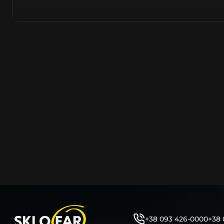
полімерів. Надходять від виробників цілком новими –
встановлювати на оригінальну автомобільну фару. На
надходить безпосередньо з заводів острівного та мат
Тайвань, PRC, оскільки саме там знаходяться до 90% 
сучасних компаній автомобілевиробників.
Виготовляється з нанесенням на нього заводського ма
позначень, таких як – Hella, Bosch, Valeo, AL, Automotive 
ZKW, Varroc тощо. Такий корпус нічим не відрізняється
насправді ж є якісно створеним аналогом або репліко
користувач не може знайти відмінності та їх відрізнити
таких маркувань або їх нанесення – аж ніяк не свідчить
неліквідність продукції.
Корпус фари об’єднує та утримує всі компоненти фар
порядку (рефлектор, лінза, джерела світла, лампочки, 
кріплення фари до кузова автомобіля та захист фари 
високої температури, бруду, вологи, води тощо. Являє
фари елементом, від цілісності якого залежить запоті
автомобільної фари. Оскільки тріщини на ньому, відла
отвори, зазори між герметиком тощо – всі ці фактори
герметичність фари під час експлуатації.
+38 093 426-0000
+38 