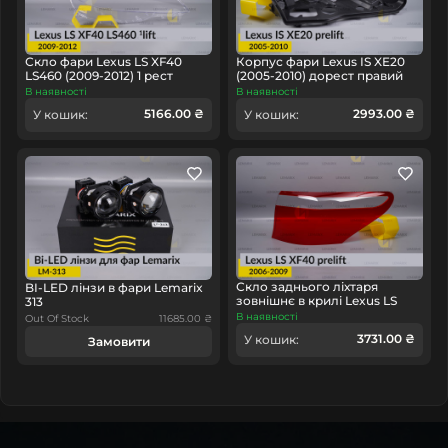
LS XF40 LS460 , радимо купить световод фар замість
повної заміни ДХО прямо на
СклоФар
. Якщо вам
потрібна допомога у встановленні лінз, світловодів
Скло фари Lexus LS XF40
Корпус фари Lexus IS XE20
пропонуємо наших
партнерів
.
LS460 (2009-2012) 1 рест
(2005-2010) дорест правий
праве
В наявності
В наявності
5166.00 ₴
2993.00 ₴
У кошик:
У кошик:
Скло заднього ліхтаря
BI-LED лінзи в фари Lemarix
зовнішнє в крилі Lexus LS
313
XF40 (2006-2009) дорест
В наявності
Out Of Stock
11685.00 ₴
праве
3731.00 ₴
У кошик:
Замовити