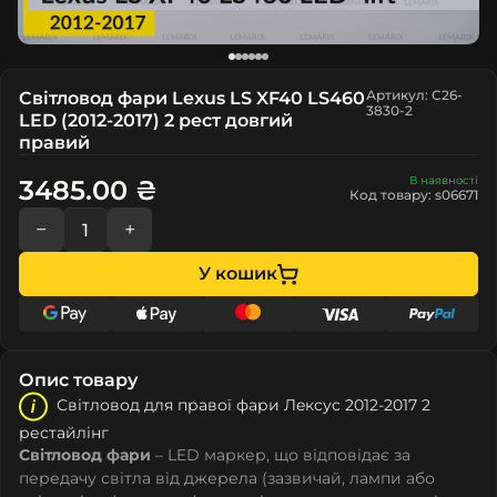
Артикул: C26-
Світловод фари Lexus LS XF40 LS460
3830-2
LED (2012-2017) 2 рест довгий
правий
В наявності
3485.00 ₴
Код товару: s06671
−
+
У кошик
Опис товару
Світловод для правої фари Лeкcуc 2012-2017 2
рестайлінг
Світловод фари
– LED маркер, що відповідає за
передачу світла від джерела (зазвичай, лампи або