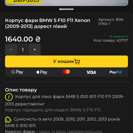
Артикул: B06-
Корпус фари BMW 5 F10 F11 Xenon
0760-1
(2009-2013) дорест лівий
В наявності
1640.00 ₴
Код товару: s01727
−
+
У кошик
Опис товару
Корпус для лівої фари БМВ 5 Ф10 Ф11 F10 F11 2009-
2013 дорестайлінг
Корпус підходить для моделі BMW 5 F10 F11.
Сумісність із авто 2009, 2010, 2011, 2012, 2013 років
БМВ 5 Ф10 Ф11.
Корпус фари
– один із двох найважливіших