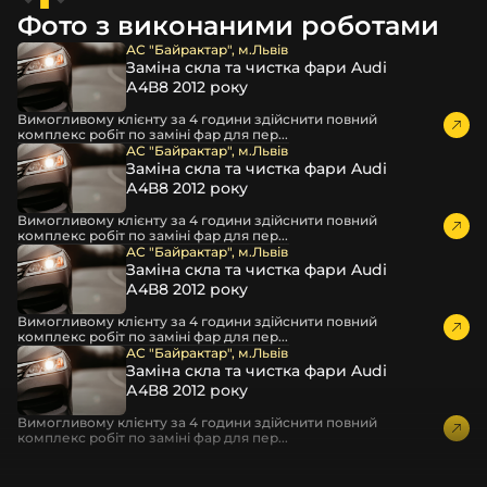
декоративні маски
Фото з виконаними роботами
професійні інструменти для розбору фари
АС "Байрактар", м.Львів
бутиловий герметик для збору фари
Заміна скла та чистка фари Audi
рідини для розбирання фари
А4В8 2012 року
і також для автомобілів
FOREST
,
Toyota
,
Jeep
та інших,
Вимогливому клієнту за 4 години здійснити повний
комплекс робіт по заміні фар для пер...
які будуть на 100 % сумісними із оригінальною фарою
АС "Байрактар", м.Львів
вашої моделі авто.
Заміна скла та чистка фари Audi
А4В8 2012 року
Фотографії скла і корпусів, розміщені на сайті –
автентичні та унікальні. Зроблені за допомогою
Вимогливому клієнту за 4 години здійснити повний
комплекс робіт по заміні фар для пер...
професійного обладнання у нашому офісі та оптовому
АС "Байрактар", м.Львів
складі в Києві. З метою захисту від недозволеного
Заміна скла та чистка фари Audi
копіювання – на всіх фотографіях розміщений водяний
А4В8 2012 року
знак із нашим логотипом – для швидкої ідентифікації.
Вимогливому клієнту за 4 години здійснити повний
Без письмового дозволу заборонено використовувати
комплекс робіт по заміні фар для пер...
будь-які фотографії з нашого веб-сайту.
АС "Байрактар", м.Львів
Можна придбати окремо як одне скло чи корпус,
Заміна скла та чистка фари Audi
А4В8 2012 року
так і пару чи комплект. Кожну одиницю товару наші
співробітники на складі ретельно перевіряють та
Вимогливому клієнту за 4 години здійснити повний
дбайливо запаковують спочатку у декілька шарів
комплекс робіт по заміні фар для пер...
захисної стрейч-плівки, потім у додаткову плівку з
повітрям – і все це повноцінно захищає скло фари під