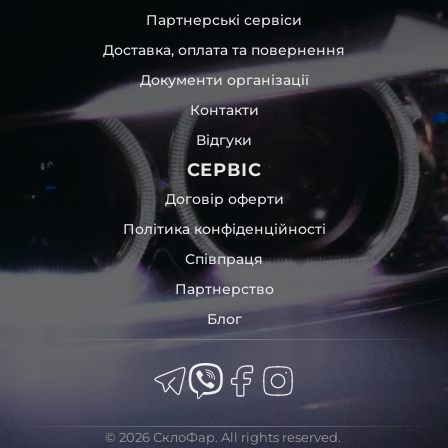
повітрям – і все це повноцінно захищає скло фари під
Партнерські сервіси
час перевезення та цілком прибирає вірогідність
Доставка, оплата та повернення
пошкодження товару внаслідок механічних впливів під
час транспортування поштою.
Документи організації
Детальніше про доставку…
Контакти
Комплектація товару виробника та зовнішній вигляд
Відгуки
товару можуть відрізнятися від фотографій,
представлених на сайті.
СЕРВІС
Якщо ви шукаєте такі послуги, як заміна скла фари,
Договір оферти
розпакування та перепакування фар, відновлення та
Політика конфіденційності
ремонт фар, заміна лінз Xenon LED BI-LED, ремонт скла,
Співпраця
корпусу та кріплення фари, налаштування світла,
коригування, діагностика та полірування фари, наші
Партнерство
партнерські сервіси готові надати допомогу по всій
Блог
Україні.
Ми опанували мистецтво автосвітла, і це підтвердять
тисячі задоволених клієнтів. Розмаїття вибору, постійна
наявність на складі, свіжі поступлення, доступна ціна,
швидке доставлення та висока якість товарів!
© 2026 СклоФар. All rights reserved.
Із часом передня фара BMW може мати такі проблеми: