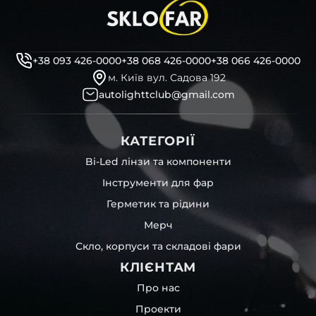
кріплення ремонтні вушка
декоративні маски
професійні інструменти для розбору фари
бутиловий герметик для збору фари
+38 093 426-0000
+38 068 426-0000
+38 066 426-0000
рідини для розбирання фари
м. Київ вул. Садова 192
і також для автомобілів
Acura
,
MIO
,
Isuzu
,
Citroen
та
autolighttclub@gmail.com
інших, які будуть на 100 % сумісними із оригінальною
фарою вашої моделі авто.
КАТЕГОРІЇ
Фотографії скла і корпусів, розміщені на сайті –
автентичні та унікальні. Зроблені за допомогою
Bi-Led лінзи та компоненти
професійного обладнання у нашому офісі та оптовому
Інструменти для фар
складі в Києві. З метою захисту від недозволеного
копіювання – на всіх фотографіях розміщений водяний
Герметик та рідини
знак із нашим логотипом – для швидкої ідентифікації.
Мерч
Без письмового дозволу заборонено використовувати
будь-які фотографії з нашого веб-сайту.
Скло, корпуси та складові фари
Можна придбати окремо як одне скло чи корпус,
КЛІЄНТАМ
так і пару чи комплект. Кожну одиницю товару наші
співробітники на складі ретельно перевіряють та
Про нас
дбайливо запаковують спочатку у декілька шарів
Проекти
захисної стрейч-плівки, потім у додаткову плівку з