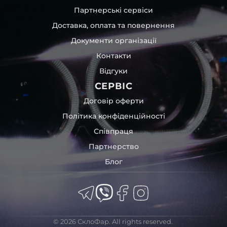
повітрям – і все це повноцінно захищає скло фари під
Партнерські сервіси
час перевезення та цілком прибирає вірогідність
Доставка, оплата та повернення
пошкодження товару внаслідок механічних впливів під
час транспортування поштою.
Документи організації
Детальніше про доставку…
Контакти
Комплектація товару виробника та зовнішній вигляд
Відгуки
товару можуть відрізнятися від фотографій,
представлених на сайті.
СЕРВІС
Якщо ви шукаєте такі послуги, як заміна скла фари,
Договір оферти
розпакування та перепакування фар, відновлення та
Політика конфіденційності
ремонт фар, заміна лінз Xenon LED BI-LED, ремонт скла,
Співпраця
корпусу та кріплення фари, налаштування світла,
коригування, діагностика та полірування фари, наші
Партнерство
партнерські сервіси готові надати допомогу по всій
Блог
Україні.
Ми опанували мистецтво автосвітла, і це підтвердять
тисячі задоволених клієнтів. Розмаїття вибору, постійна
наявність на складі, свіжі поступлення, доступна ціна,
швидке доставлення та висока якість товарів!
© 2026 СклоФар. All rights reserved.
Із часом передня фара BMW може мати такі проблеми: