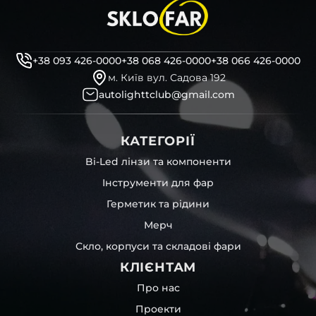
кріплення ремонтні вушка
декоративні маски
професійні інструменти для розбору фари
бутиловий герметик для збору фари
+38 093 426-0000
+38 068 426-0000
+38 066 426-0000
рідини для розбирання фари
м. Київ вул. Садова 192
і також для автомобілів
Opel
,
Chevrolet
,
Soueast
,
KIA
та
autolighttclub@gmail.com
інших, які будуть на 100 % сумісними із оригінальною
фарою вашої моделі авто.
КАТЕГОРІЇ
Фотографії скла і корпусів, розміщені на сайті –
автентичні та унікальні. Зроблені за допомогою
Bi-Led лінзи та компоненти
професійного обладнання у нашому офісі та оптовому
Інструменти для фар
складі в Києві. З метою захисту від недозволеного
копіювання – на всіх фотографіях розміщений водяний
Герметик та рідини
знак із нашим логотипом – для швидкої ідентифікації.
Мерч
Без письмового дозволу заборонено використовувати
будь-які фотографії з нашого веб-сайту.
Скло, корпуси та складові фари
Можна придбати окремо як одне скло чи корпус,
КЛІЄНТАМ
так і пару чи комплект. Кожну одиницю товару наші
співробітники на складі ретельно перевіряють та
Про нас
дбайливо запаковують спочатку у декілька шарів
Проекти
захисної стрейч-плівки, потім у додаткову плівку з