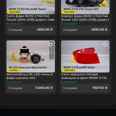
некоректної роботи, радимо купить світловод (кільце
світловода фари) замість нової оптики в зборі, це
заощадить ваш час та гроші!
Скло фари BMW 2 F45 F46
Корпус фари BMW 2 F45 F46
Tourer (2014-2018) дорест ліве
Tourer LED (2014-2018) дорест
лівий
В наявності
В наявності
4592.00 ₴
4592.00 ₴
У кошик:
У кошик:
Автомобільні BI-LED лінзи в
Скло заднього ліхтаря
фари Lemarix 404
зовнішнє в крилі BMW 5 F10
Sedan (2009-2013) дорест ліве
В наявності
В наявності
14350.00 ₴
1927.00 ₴
У кошик:
У кошик: