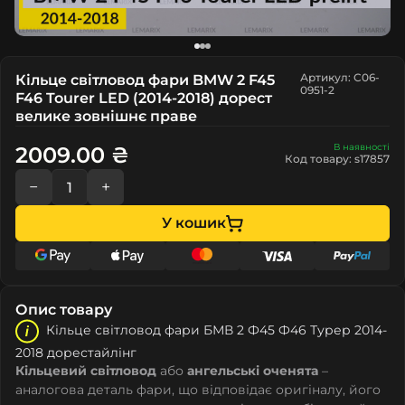
Артикул: C06-
Кільце світловод фари BMW 2 F45
0951-2
F46 Tourer LED (2014-2018) дорест
велике зовнішнє праве
В наявності
2009.00 ₴
Код товару: s17857
−
+
У кошик
Опис товару
Кільце світловод фари БМВ 2 Ф45 Ф46 Турер 2014-
2018 дорестайлінг
Кільцевий світловод
або
ангельські оченята
–
аналогова деталь фари, що відповідає оригіналу, його