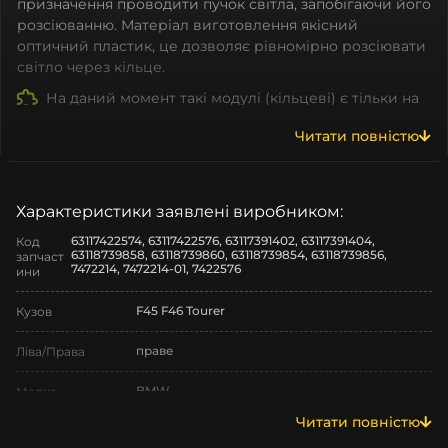
призначення проводити пучок світла, запобігаючи його
розсіюванню. Матеріал виготовлення якісний
оптичний пластик, це дозволяє рівномірно розсіювати
світло через кільце.
На даний момент такі модулі (кільцеві) є тільки на
BMW. Cветоводи на інші марки є, але відрізняються по
Читати повністю
формі.
Які ж плюси мають ангельські очі?
Покращена Видимість:
одна з функцій
ангельських очей режим денних ходових вогнів,
Характеристики заявлені виробником:
який підвищує видимість автомобіля вдень,
63117422574, 63117422576, 63117391402, 63117391404,
Код
роблячи його більш помітним на дорозі для інших
63118739858, 63118739860, 63118739854, 63118739856,
запчаст
7472214, 7472214-01, 7422576
водіїв.
ини
Персоналізація:
Lightguide bmw доступні в різних
стилях та дизайнах, що дає можливість вибрати
F45 F46 Tourer
Кузов
опцію, яка найкраще відповідає вашому смаку та
стилю.
праве
Ліва/Права
Довговічність:
Багато ангельських очей
виготовляються з високоякісних матеріалів, які
BMW
Марка
забезпечують довговічність і надійність
Читати повністю
освітлення протягом тривалого періоду
2
Модель