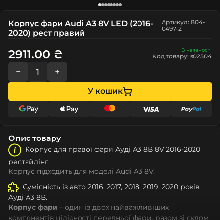
Артикул: B04-
Корпус фари Audi A3 8V LED (2016-
0497-2
2020) рест правий
В наявності
2911.00 ₴
Код товару: s02504
−
+
У кошик
Опис товару
Корпус для правої фари Ауді А3 8В 8V 2016-2020
рестайлінг
Корпус підходить для моделі Audi A3 8V.
Сумісність із авто 2016, 2017, 2018, 2019, 2020 років
Ауді А3 8В.
Корпус фари
– один із двох найважливіших
компонентів цілісності передньої фари, разом зі склом