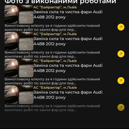
Фото з виконаними роботами
професійні інструменти для розбору фари
АС “Байрактар”, м.Львів
бутиловий герметик для збору фари
Заміна скла та чистка фари Audi
рідини для розбирання фари
А4В8 2012 року
і також для автомобілів
Opel
,
KIA
,
Soueast
,
Maserati
та
Вимогливому клієнту за 4 години здійснити повний
комплекс робіт по заміні фар для пер...
інших, які будуть на 100 % сумісними із оригінальною
АС “Байрактар”, м.Львів
фарою вашої моделі авто.
Заміна скла та чистка фари Audi
А4В8 2012 року
Фотографії скла і корпусів, розміщені на сайті –
автентичні та унікальні. Зроблені за допомогою
Вимогливому клієнту за 4 години здійснити повний
комплекс робіт по заміні фар для пер...
професійного обладнання у нашому офісі та оптовому
АС “Байрактар”, м.Львів
складі в Києві. З метою захисту від недозволеного
Заміна скла та чистка фари Audi
копіювання – на всіх фотографіях розміщений водяний
А4В8 2012 року
знак із нашим логотипом – для швидкої ідентифікації.
Вимогливому клієнту за 4 години здійснити повний
Без письмового дозволу заборонено використовувати
комплекс робіт по заміні фар для пер...
будь-які фотографії з нашого веб-сайту.
АС “Байрактар”, м.Львів
Можна придбати окремо як одне скло чи корпус,
Заміна скла та чистка фари Audi
А4В8 2012 року
так і пару чи комплект. Кожну одиницю товару наші
співробітники на складі ретельно перевіряють та
Вимогливому клієнту за 4 години здійснити повний
дбайливо запаковують спочатку у декілька шарів
комплекс робіт по заміні фар для пер...
захисної стрейч-плівки, потім у додаткову плівку з
повітрям – і все це повноцінно захищає скло фари під
час перевезення та цілком прибирає вірогідність