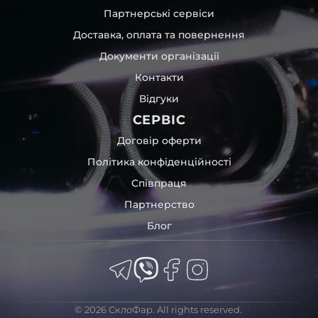
Партнерські сервіси
Доставка, оплата та повернення
Документи організації
Контакти
Відгуки
СЕРВІС
Договір оферти
Політика конфіденційності
Співпраця
Партнерство
Блог
© 2026 СклоФар. All rights reserved.