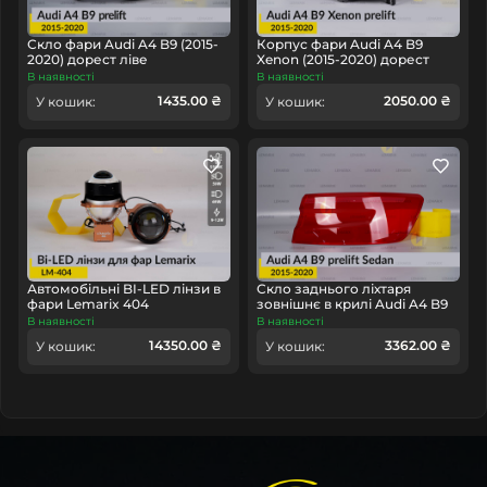
Скло фари Audi A4 B9 (2015-
Корпус фари Audi A4 B9
2020) дорест ліве
Xenon (2015-2020) дорест
лівий
В наявності
В наявності
1435.00 ₴
2050.00 ₴
У кошик:
У кошик:
Автомобільні BI-LED лінзи в
Скло заднього ліхтаря
фари Lemarix 404
зовнішнє в крилі Audi A4 B9
Sedan (2015-2020) дорест
В наявності
В наявності
праве
14350.00 ₴
3362.00 ₴
У кошик:
У кошик: