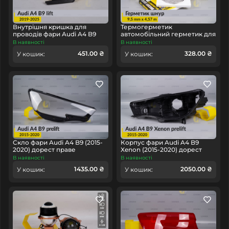
Аналог
Тип запчастини
Внутрішня кришка для
Термогерметик
Легковий автомобіль
Тип техніки
проводів фари Audi A4 B9
автомобільний герметик для
LED (2019-2025) дорест
фар Orgavyl Оргавіл
В наявності
В наявності
правий
бутиловий чорний
451.00 ₴
328.00 ₴
У кошик:
У кошик:
Скло фари Audi A4 B9 (2015-
Корпус фари Audi A4 B9
2020) дорест праве
Xenon (2015-2020) дорест
лівий
В наявності
В наявності
1435.00 ₴
2050.00 ₴
У кошик:
У кошик: