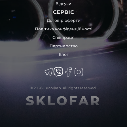
Відгуки
СЕРВІС
Договір оферти
Політика конфіденційності
Співпраця
Партнерство
Блог
© 2026 СклоФар. All rights reserved.
SKLOFAR