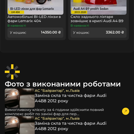
Автомобільні BI-LED лінзи в
Скло заднього ліхтаря
фари Lemarix 404
зовнішнє в крилі Audi A4 B9
Sedan (2015-2020) дорест ліве
В наявності
В наявності
14350.00 ₴
3362.00 ₴
У кошик:
У кошик:
Фото з виконаними роботами
АС “Байрактар”, м.Львів
Заміна скла та чистка фари Audi
А4В8 2012 року
Вимогливому клієнту за 4 години здійснити повний
комплекс робіт по заміні фар для пер...
АС “Байрактар”, м.Львів
Заміна скла та чистка фари Audi
А4В8 2012 року