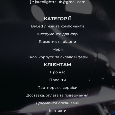
autolighttclub@gmail.com
КАТЕГОРІЇ
Bi-Led лінзи та компоненти
Інструменти для фар
Герметик та рідини
Мерч
Скло, корпуси та складові фари
КЛІЄНТАМ
Про нас
Проекти
Партнерські сервіси
Доставка, оплата та повернення
Документи організації
Контакти