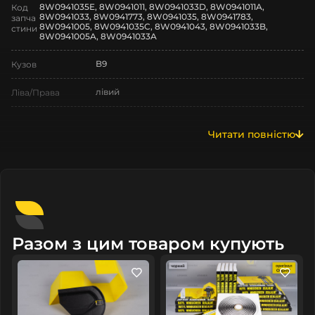
8W0941035E, 8W0941011, 8W0941033D, 8W0941011A,
Код
8W0941033, 8W0941773, 8W0941035, 8W0941783,
запча
8W0941005, 8W0941035C, 8W0941043, 8W0941033B,
стини
8W0941005A, 8W0941033A
B9
Кузов
лівий
Ліва/Права
Audi
Марка
Читати повністю
A4
Модель
A4 B9
Назва СтеклоФари
Декор
Позначка
2019-2025
Рік випуску
Разом з цим товаром купують
дорестайлінг
Рестайлінг/
Дорестайлінг
Нове
Стан