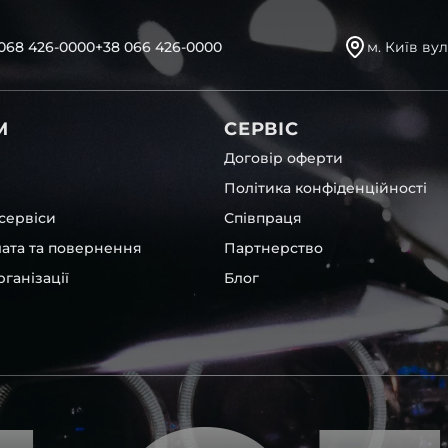
068 426-0000
+38 066 426-0000
м. Київ вул
М
СЕРВІС
Договір оферти
Політика конфіденційності
сервіси
Співпраця
лата та повернення
Партнерство
ганізації
Блог