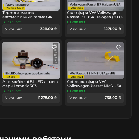
омобіль
Термогерметик
Скло фари VW Volkswagen
автомобільний герметик
Passat B7 USA Halogen (2010-
для фар Orgavyl Оргавіл
2015) ліве
В наявності
В наявності
бутиловий чорний
328.00 ₴
1271.00 ₴
У кошик:
У кошик:
Автомобільні BI-LED лінзи в
Світловод фари VW
фари Lemarix 303
Volkswagen Passat NMS USA
(2019-2024) дорест лівий
В наявності
В наявності
11275.00 ₴
738.00 ₴
У кошик:
У кошик:
онаними роботами