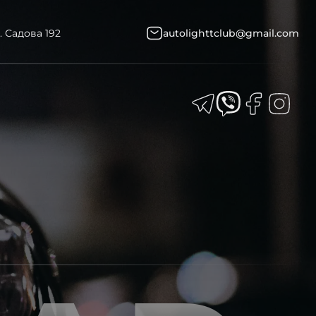
. Садова 192
autolighttclub@gmail.com