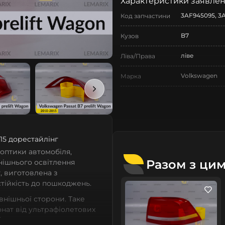
Характеристики заявлен
3AF945095, 3
Код запчастини
B7
Кузов
ліве
Ліва/Права
Volkswagen
Марка
Passat
Модель
Passat B7
Назва СтеклоФари
Ліхтарі
Позначка
15 дорестайлінг
 оптики автомобіля,
2010-2015
Рік випуску
Разом з ци
внішнього освітлення
, виготовлена з
дорестайлінг
Рестайлінг/
стійкість до пошкоджень.
Дорестайлінг
овнішньої сторони. Таке
Нове
Стан
нат від ультрафіолетових
 уникнути вигорання скла
Аналог
Тип запчастини