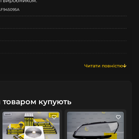
і виробником:
AF945095A
Читати повністю
м товаром купують