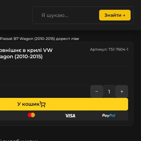
Знайти →
Passat B7 Wagon (2010-2015) дорест ліве
Артикул: T51-7604-1
зовнішнє в крилі VW
agon (2010-2015)
−
+
У кошик