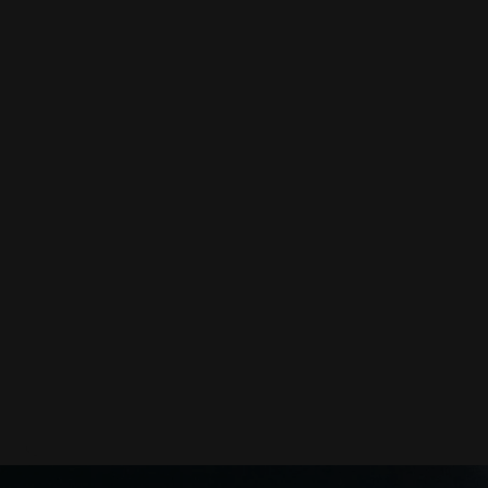
Якщо вам потрібні послуги з ремонту або заміни голов
звертайтесь до наших довірених
сервіс-партнерів
, ш
у будь-якому куточку країни.