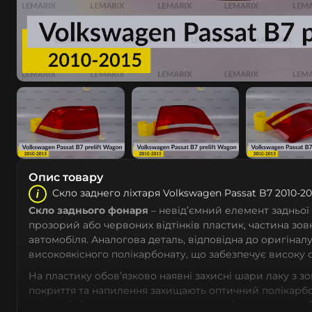
Опис товару
Скло заднего ліхтаря Volkswagen Passat B7 2010-20
Скло заднього фонаря
– невід’ємний елемент задньої
прозорий або червоних відтінків пластик, частина зо
автомобіля. Аналогова деталь, відповідна до оригіналу
високоякісного полікарбонату, що забезпечує високу 
На пластику обов’язково наявні захисні шари лаку з з
покриття та напилення захищають оптичний полікарбо
променів (включно з сонячним випромінюванням, щоб