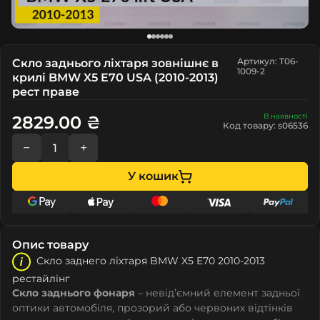
Артикул: T06-
Скло заднього ліхтаря зовнішнє в
1009-2
крилі BMW X5 E70 USA (2010-2013)
рест праве
В наявності
2829.00 ₴
Код товару: s06536
−
+
У кошик
Опис товару
Скло заднего ліхтаря BMW X5 E70 2010-2013
рестайлінг
Скло заднього фонаря
– невід’ємний елемент задньої
оптики автомобіля, прозорий або червоних відтінків