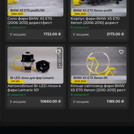
головне у будь-якому куточку країни.
Скло фари BMW X5 E70
Корпус фари BMW X5 E70
(2006-2013) дорест/рест
Xenon (2006-2010) дорест
праве
правий
В наявності
В наявності
1722.00 ₴
2173.00 ₴
У кошик:
У кошик:
Автомобільні BI-LED лінзи в
Кільце світловод фари BMW
фари Lemarix 101
X5 E70 Xenon (2010-2013) рест
велике зовнішнє angel eyes
В наявності
В наявності
ліве/праве
10660.00 ₴
1189.00 ₴
У кошик:
У кошик: