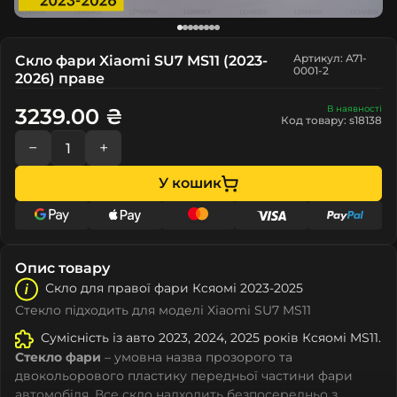
Артикул: A71-
Скло фари Xiaomi SU7 MS11 (2023-
0001-2
2026) праве
В наявності
3239.00 ₴
Код товару: s18138
−
+
У кошик
Опис товару
Скло для правої фари Кcяомі 2023-2025
Стекло підходить для моделі Xiaomi SU7 MS11
Сумісність із авто 2023, 2024, 2025 років Кcяомі MS11.
Стекло фари
– умовна назва прозорого та
двокольорового пластику передньої частини фари
автомобіля. Все скло надходить безпосередньо з